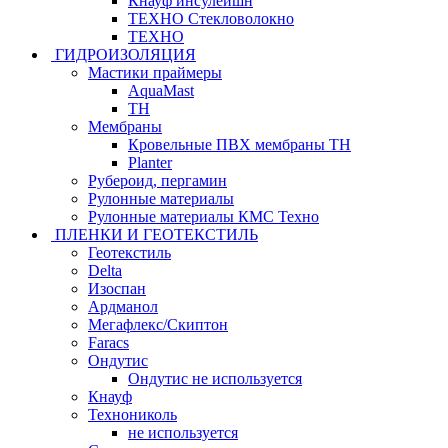
Кнауф инсулейшн
ТЕХНО Стекловолокно
ТЕХНО
ГИДРОИЗОЛЯЦИЯ
Мастики праймеры
AquaMast
ТН
Мембраны
Кровельные ПВХ мембраны ТН
Planter
Рубероид, пергамин
Рулонные материалы
Рулонные материалы КМС Техно
ПЛЕНКИ И ГЕОТЕКСТИЛЬ
Геотекстиль
Delta
Изоспан
Ардманол
Мегафлекс/Скиптон
Faracs
Ондутис
Ондутис не используется
Кнауф
Технониколь
не используется