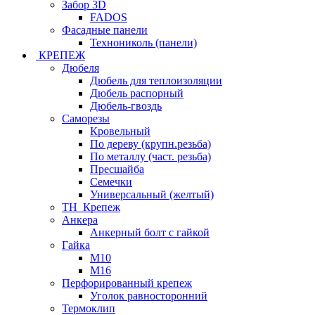
Забор 3D
FADOS
Фасадные панели
Технониколь (панели)
КРЕПЕЖ
Дюбеля
Дюбель для теплоизоляции
Дюбель распорный
Дюбель-гвоздь
Саморезы
Кровельный
По дереву (крупн.резьба)
По металлу (част. резьба)
Пресшайба
Семечки
Универсальный (желтый)
ТН_Крепеж
Анкера
Анкерный болт с гайкой
Гайка
М10
М16
Перфорированный крепеж
Уголок равносторонний
Термоклип