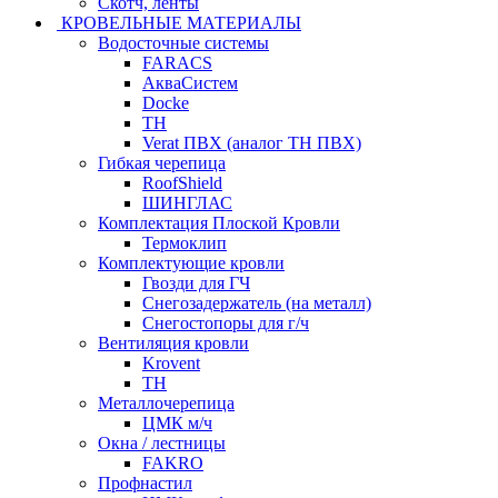
Скотч, ленты
КРОВЕЛЬНЫЕ МАТЕРИАЛЫ
Водосточные системы
FARACS
АкваСистем
Docke
ТН
Verat ПВХ (аналог ТН ПВХ)
Гибкая черепица
RoofShield
ШИНГЛАС
Комплектация Плоской Кровли
Термоклип
Комплектующие кровли
Гвозди для ГЧ
Снегозадержатель (на металл)
Снегостопоры для г/ч
Вентиляция кровли
Krovent
ТН
Металлочерепица
ЦМК м/ч
Окна / лестницы
FAKRO
Профнастил