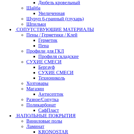
Дюбель кровельный
Шайба
Увеличенная
Шуруп 6-гранный (глухарь)
Шпильки
СОПУТСТВУЮЩИЕ МАТЕРИАЛЫ
Пены / Герметики / Клей
Герметик
Пена
Профили для ГКЛ
Профиля складские
СУХИЕ СМЕСИ
Бергауф
СУХИЕ СМЕСИ
Технониколь
Хозтовары
Магазин
Антисептик
Разное/Сопутка
Поликарбонат
СафПласт
НАПОЛЬНЫЕ ПОКРЫТИЯ
Виниловые полы
Ламинат
KRONOSTAR