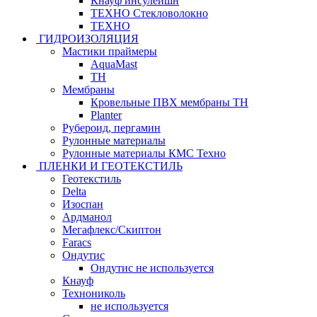
Кнауф инсулейшн
ТЕХНО Стекловолокно
ТЕХНО
ГИДРОИЗОЛЯЦИЯ
Мастики праймеры
AquaMast
ТН
Мембраны
Кровельные ПВХ мембраны ТН
Planter
Рубероид, пергамин
Рулонные материалы
Рулонные материалы КМС Техно
ПЛЕНКИ И ГЕОТЕКСТИЛЬ
Геотекстиль
Delta
Изоспан
Ардманол
Мегафлекс/Скиптон
Faracs
Ондутис
Ондутис не используется
Кнауф
Технониколь
не используется