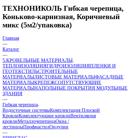
ТЕХНОНИКОЛЬ Гибкая черепица,
Коньково-карнизная, Коричневый
микс (5м2/упаковка)
Главная
—
Каталог
—
5.КРОВЕЛЬНЫЕ МАТЕРИАЛЫ
ТЕПЛОИЗОЛЯЦИЯ
ГИДРОИЗОЛЯЦИЯ
ПЛЕНКИ И
ГЕОТЕКСТИЛЬ
СТРОИТЕЛЬНЫЕ
МАТЕРИАЛЫ
ЛИСТОВЫЕ МАТЕРИАЛЫ
ФАСАДНЫЕ
МАТЕРИАЛЫ
КРЕПЕЖ
СОПУТСТВУЮЩИЕ
МАТЕРИАЛЫ
НАПОЛЬНЫЕ ПОКРЫТИЯ
МОДУЛЬНЫЕ
ЗДАНИЯ
—
Гибкая черепица
Водосточные системы
Комплектация Плоской
Кровли
Комплектующие кровли
Вентиляция
кровли
Металлочерепица
Окна /
лестницы
Профнастил
Ондулин
—
ШИНГЛАС