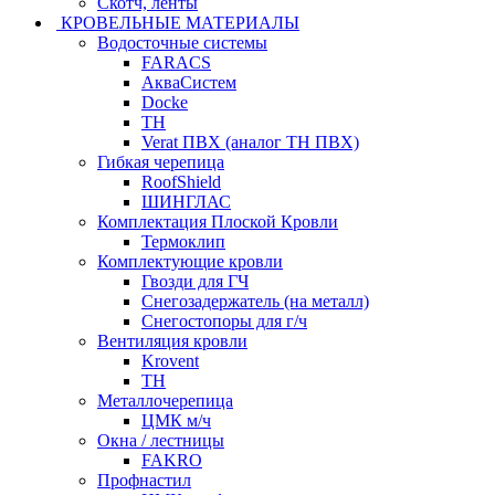
Скотч, ленты
КРОВЕЛЬНЫЕ МАТЕРИАЛЫ
Водосточные системы
FARACS
АкваСистем
Docke
ТН
Verat ПВХ (аналог ТН ПВХ)
Гибкая черепица
RoofShield
ШИНГЛАС
Комплектация Плоской Кровли
Термоклип
Комплектующие кровли
Гвозди для ГЧ
Снегозадержатель (на металл)
Снегостопоры для г/ч
Вентиляция кровли
Krovent
ТН
Металлочерепица
ЦМК м/ч
Окна / лестницы
FAKRO
Профнастил