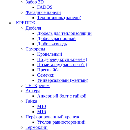
Забор 3D
FADOS
Фасадные панели
Технониколь (панели)
КРЕПЕЖ
Дюбеля
Дюбель для теплоизоляции
Дюбель распорный
Дюбель-гвоздь
Саморезы
Кровельный
По дереву (крупн.резьба)
По металлу (част. резьба)
Пресшайба
Семечки
Универсальный (желтый)
ТН_Крепеж
Анкера
Анкерный болт с гайкой
Гайка
М10
М16
Перфорированный крепеж
Уголок равносторонний
Термоклип