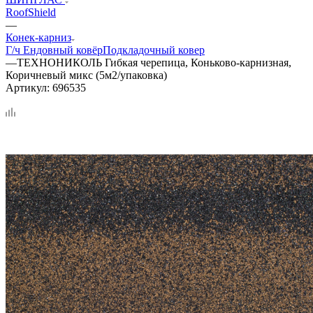
RoofShield
—
Конек-карниз
Г/ч
Ендовный ковёр
Подкладочный ковер
—
ТЕХНОНИКОЛЬ Гибкая черепица, Коньково-карнизная,
Коричневый микс (5м2/упаковка)
Артикул:
696535