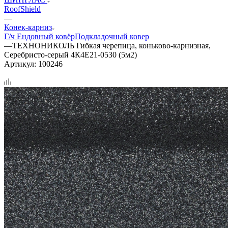
RoofShield
—
Конек-карниз
Г/ч
Ендовный ковёр
Подкладочный ковер
—
ТЕХНОНИКОЛЬ Гибкая черепица, коньково-карнизная,
Серебристо-серый 4К4Е21-0530 (5м2)
Артикул:
100246