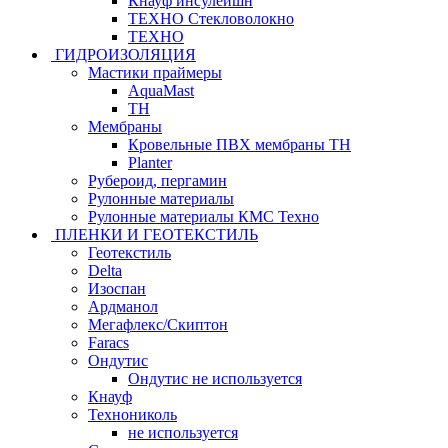
Кнауф инсулейшн
ТЕХНО Стекловолокно
ТЕХНО
ГИДРОИЗОЛЯЦИЯ
Мастики праймеры
AquaMast
ТН
Мембраны
Кровельные ПВХ мембраны ТН
Planter
Рубероид, пергамин
Рулонные материалы
Рулонные материалы КМС Техно
ПЛЕНКИ И ГЕОТЕКСТИЛЬ
Геотекстиль
Delta
Изоспан
Ардманол
Мегафлекс/Скиптон
Faracs
Ондутис
Ондутис не используется
Кнауф
Технониколь
не используется