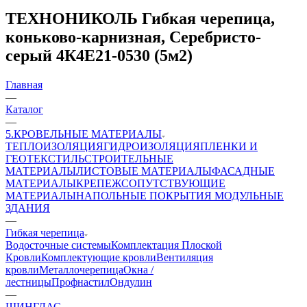
ТЕХНОНИКОЛЬ Гибкая черепица,
коньково-карнизная, Серебристо-
серый 4К4Е21-0530 (5м2)
Главная
—
Каталог
—
5.КРОВЕЛЬНЫЕ МАТЕРИАЛЫ
ТЕПЛОИЗОЛЯЦИЯ
ГИДРОИЗОЛЯЦИЯ
ПЛЕНКИ И
ГЕОТЕКСТИЛЬ
СТРОИТЕЛЬНЫЕ
МАТЕРИАЛЫ
ЛИСТОВЫЕ МАТЕРИАЛЫ
ФАСАДНЫЕ
МАТЕРИАЛЫ
КРЕПЕЖ
СОПУТСТВУЮЩИЕ
МАТЕРИАЛЫ
НАПОЛЬНЫЕ ПОКРЫТИЯ
МОДУЛЬНЫЕ
ЗДАНИЯ
—
Гибкая черепица
Водосточные системы
Комплектация Плоской
Кровли
Комплектующие кровли
Вентиляция
кровли
Металлочерепица
Окна /
лестницы
Профнастил
Ондулин
—
ШИНГЛАС