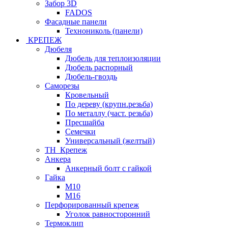
Забор 3D
FADOS
Фасадные панели
Технониколь (панели)
КРЕПЕЖ
Дюбеля
Дюбель для теплоизоляции
Дюбель распорный
Дюбель-гвоздь
Саморезы
Кровельный
По дереву (крупн.резьба)
По металлу (част. резьба)
Пресшайба
Семечки
Универсальный (желтый)
ТН_Крепеж
Анкера
Анкерный болт с гайкой
Гайка
М10
М16
Перфорированный крепеж
Уголок равносторонний
Термоклип