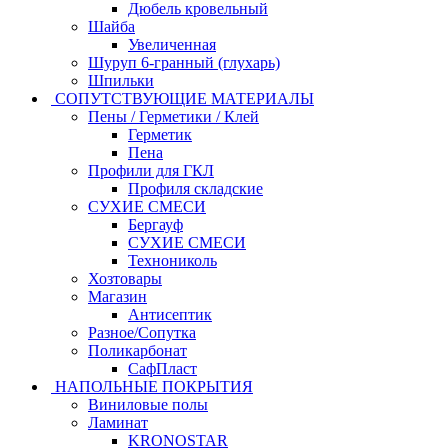
Дюбель кровельный
Шайба
Увеличенная
Шуруп 6-гранный (глухарь)
Шпильки
СОПУТСТВУЮЩИЕ МАТЕРИАЛЫ
Пены / Герметики / Клей
Герметик
Пена
Профили для ГКЛ
Профиля складские
СУХИЕ СМЕСИ
Бергауф
СУХИЕ СМЕСИ
Технониколь
Хозтовары
Магазин
Антисептик
Разное/Сопутка
Поликарбонат
СафПласт
НАПОЛЬНЫЕ ПОКРЫТИЯ
Виниловые полы
Ламинат
KRONOSTAR