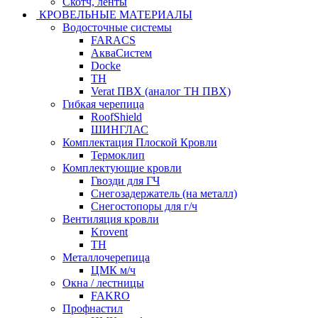
Скотч, ленты
КРОВЕЛЬНЫЕ МАТЕРИАЛЫ
Водосточные системы
FARACS
АкваСистем
Docke
ТН
Verat ПВХ (аналог ТН ПВХ)
Гибкая черепица
RoofShield
ШИНГЛАС
Комплектация Плоской Кровли
Термоклип
Комплектующие кровли
Гвозди для ГЧ
Снегозадержатель (на металл)
Снегостопоры для г/ч
Вентиляция кровли
Krovent
ТН
Металлочерепица
ЦМК м/ч
Окна / лестницы
FAKRO
Профнастил