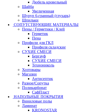
Дюбель кровельный
Шайба
Увеличенная
Шуруп 6-гранный (глухарь)
Шпильки
СОПУТСТВУЮЩИЕ МАТЕРИАЛЫ
Пены / Герметики / Клей
Герметик
Пена
Профили для ГКЛ
Профиля складские
СУХИЕ СМЕСИ
Бергауф
СУХИЕ СМЕСИ
Технониколь
Хозтовары
Магазин
Антисептик
Разное/Сопутка
Поликарбонат
СафПласт
НАПОЛЬНЫЕ ПОКРЫТИЯ
Виниловые полы
Ламинат
KRONOSTAR