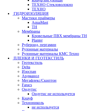
Кнауф инсулейшн
ТЕХНО Стекловолокно
ТЕХНО
ГИДРОИЗОЛЯЦИЯ
Мастики праймеры
AquaMast
ТН
Мембраны
Кровельные ПВХ мембраны ТН
Planter
Рубероид, пергамин
Рулонные материалы
Рулонные материалы КМС Техно
ПЛЕНКИ И ГЕОТЕКСТИЛЬ
Геотекстиль
Delta
Изоспан
Ардманол
Мегафлекс/Скиптон
Faracs
Ондутис
Ондутис не используется
Кнауф
Технониколь
не используется