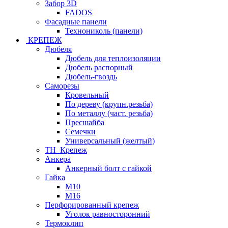
Забор 3D
FADOS
Фасадные панели
Технониколь (панели)
КРЕПЕЖ
Дюбеля
Дюбель для теплоизоляции
Дюбель распорный
Дюбель-гвоздь
Саморезы
Кровельный
По дереву (крупн.резьба)
По металлу (част. резьба)
Пресшайба
Семечки
Универсальный (желтый)
ТН_Крепеж
Анкера
Анкерный болт с гайкой
Гайка
М10
М16
Перфорированный крепеж
Уголок равносторонний
Термоклип