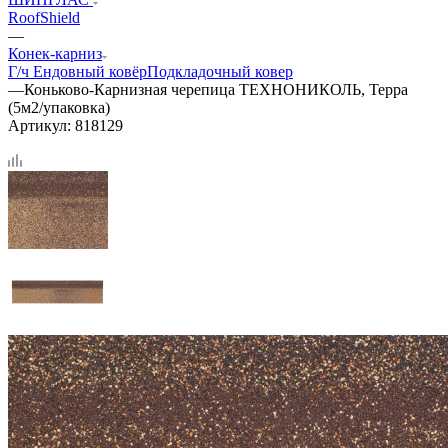
RoofShield
—
Конек-карниз
Г/ч
Ендовный ковёр
Подкладочный ковер
—
Коньково-Карнизная черепица ТЕХНОНИКОЛЬ, Терра
(5м2/упаковка)
Артикул:
818129