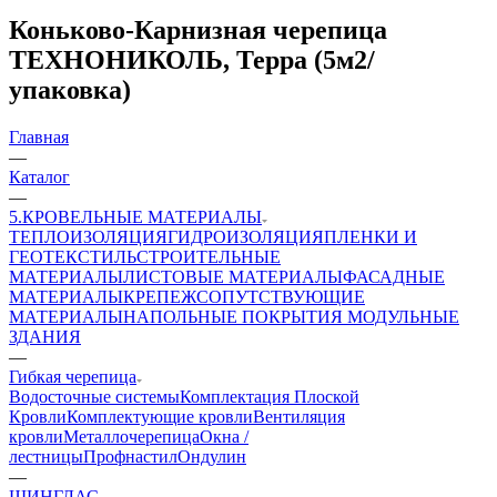
Коньково-Карнизная черепица
ТЕХНОНИКОЛЬ, Терра (5м2/
упаковка)
Главная
—
Каталог
—
5.КРОВЕЛЬНЫЕ МАТЕРИАЛЫ
ТЕПЛОИЗОЛЯЦИЯ
ГИДРОИЗОЛЯЦИЯ
ПЛЕНКИ И
ГЕОТЕКСТИЛЬ
СТРОИТЕЛЬНЫЕ
МАТЕРИАЛЫ
ЛИСТОВЫЕ МАТЕРИАЛЫ
ФАСАДНЫЕ
МАТЕРИАЛЫ
КРЕПЕЖ
СОПУТСТВУЮЩИЕ
МАТЕРИАЛЫ
НАПОЛЬНЫЕ ПОКРЫТИЯ
МОДУЛЬНЫЕ
ЗДАНИЯ
—
Гибкая черепица
Водосточные системы
Комплектация Плоской
Кровли
Комплектующие кровли
Вентиляция
кровли
Металлочерепица
Окна /
лестницы
Профнастил
Ондулин
—
ШИНГЛАС