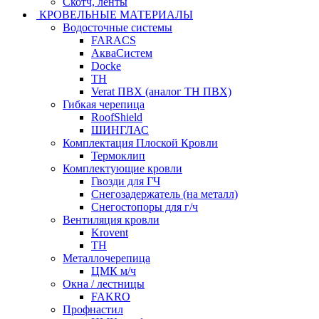
Скотч, ленты
КРОВЕЛЬНЫЕ МАТЕРИАЛЫ
Водосточные системы
FARACS
АкваСистем
Docke
ТН
Verat ПВХ (аналог ТН ПВХ)
Гибкая черепица
RoofShield
ШИНГЛАС
Комплектация Плоской Кровли
Термоклип
Комплектующие кровли
Гвозди для ГЧ
Снегозадержатель (на металл)
Снегостопоры для г/ч
Вентиляция кровли
Krovent
ТН
Металлочерепица
ЦМК м/ч
Окна / лестницы
FAKRO
Профнастил