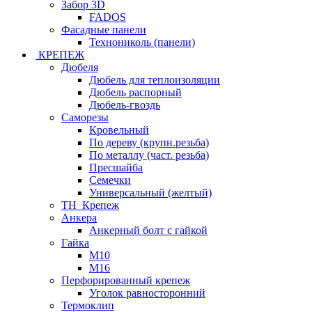
Забор 3D
FADOS
Фасадные панели
Технониколь (панели)
КРЕПЕЖ
Дюбеля
Дюбель для теплоизоляции
Дюбель распорный
Дюбель-гвоздь
Саморезы
Кровельный
По дереву (крупн.резьба)
По металлу (част. резьба)
Пресшайба
Семечки
Универсальный (желтый)
ТН_Крепеж
Анкера
Анкерный болт с гайкой
Гайка
М10
М16
Перфорированный крепеж
Уголок равносторонний
Термоклип