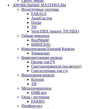
Скотч, ленты
КРОВЕЛЬНЫЕ МАТЕРИАЛЫ
Водосточные системы
FARACS
АкваСистем
Docke
ТН
Verat ПВХ (аналог ТН ПВХ)
Гибкая черепица
RoofShield
ШИНГЛАС
Комплектация Плоской Кровли
Термоклип
Комплектующие кровли
Гвозди для ГЧ
Снегозадержатель (на металл)
Снегостопоры для г/ч
Вентиляция кровли
Krovent
ТН
Металлочерепица
ЦМК м/ч
Окна / лестницы
FAKRO
Профнастил