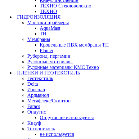
Кнауф инсулейшн
ТЕХНО Стекловолокно
ТЕХНО
ГИДРОИЗОЛЯЦИЯ
Мастики праймеры
AquaMast
ТН
Мембраны
Кровельные ПВХ мембраны ТН
Planter
Рубероид, пергамин
Рулонные материалы
Рулонные материалы КМС Техно
ПЛЕНКИ И ГЕОТЕКСТИЛЬ
Геотекстиль
Delta
Изоспан
Ардманол
Мегафлекс/Скиптон
Faracs
Ондутис
Ондутис не используется
Кнауф
Технониколь
не используется