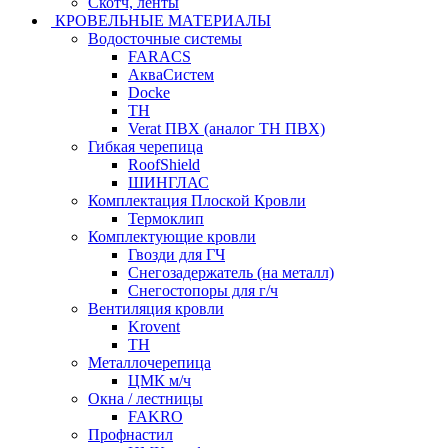
Скотч, ленты
КРОВЕЛЬНЫЕ МАТЕРИАЛЫ
Водосточные системы
FARACS
АкваСистем
Docke
ТН
Verat ПВХ (аналог ТН ПВХ)
Гибкая черепица
RoofShield
ШИНГЛАС
Комплектация Плоской Кровли
Термоклип
Комплектующие кровли
Гвозди для ГЧ
Снегозадержатель (на металл)
Снегостопоры для г/ч
Вентиляция кровли
Krovent
ТН
Металлочерепица
ЦМК м/ч
Окна / лестницы
FAKRO
Профнастил