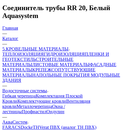
Соединитель трубы RR 20, Белый
Aquasystem
Главная
—
Каталог
—
5.КРОВЕЛЬНЫЕ МАТЕРИАЛЫ
ТЕПЛОИЗОЛЯЦИЯ
ГИДРОИЗОЛЯЦИЯ
ПЛЕНКИ И
ГЕОТЕКСТИЛЬ
СТРОИТЕЛЬНЫЕ
МАТЕРИАЛЫ
ЛИСТОВЫЕ МАТЕРИАЛЫ
ФАСАДНЫЕ
МАТЕРИАЛЫ
КРЕПЕЖ
СОПУТСТВУЮЩИЕ
МАТЕРИАЛЫ
НАПОЛЬНЫЕ ПОКРЫТИЯ
МОДУЛЬНЫЕ
ЗДАНИЯ
—
Водосточные системы
Гибкая черепица
Комплектация Плоской
Кровли
Комплектующие кровли
Вентиляция
кровли
Металлочерепица
Окна /
лестницы
Профнастил
Ондулин
—
АкваСистем
FARACS
Docke
ТН
Verat ПВХ (аналог ТН ПВХ)