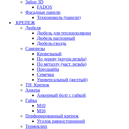
Забор 3D
FADOS
Фасадные панели
Технониколь (панели)
КРЕПЕЖ
Дюбеля
Дюбель для теплоизоляции
Дюбель распорный
Дюбель-гвоздь
Саморезы
Кровельный
По дереву (крупн.резьба)
По металлу (част. резьба)
Пресшайба
Семечки
Универсальный (желтый)
ТН_Крепеж
Анкера
Анкерный болт с гайкой
Гайка
М10
М16
Перфорированный крепеж
Уголок равносторонний
Термоклип