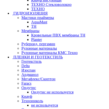
Кнауф инсулейшн
ТЕХНО Стекловолокно
ТЕХНО
ГИДРОИЗОЛЯЦИЯ
Мастики праймеры
AquaMast
ТН
Мембраны
Кровельные ПВХ мембраны ТН
Planter
Рубероид, пергамин
Рулонные материалы
Рулонные материалы КМС Техно
ПЛЕНКИ И ГЕОТЕКСТИЛЬ
Геотекстиль
Delta
Изоспан
Ардманол
Мегафлекс/Скиптон
Faracs
Ондутис
Ондутис не используется
Кнауф
Технониколь
не используется