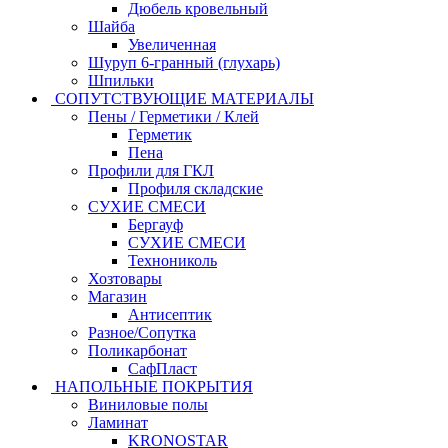
Дюбель кровельный
Шайба
Увеличенная
Шуруп 6-гранный (глухарь)
Шпильки
СОПУТСТВУЮЩИЕ МАТЕРИАЛЫ
Пены / Герметики / Клей
Герметик
Пена
Профили для ГКЛ
Профиля складские
СУХИЕ СМЕСИ
Бергауф
СУХИЕ СМЕСИ
Технониколь
Хозтовары
Магазин
Антисептик
Разное/Сопутка
Поликарбонат
СафПласт
НАПОЛЬНЫЕ ПОКРЫТИЯ
Виниловые полы
Ламинат
KRONOSTAR