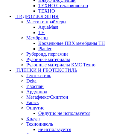
Кнауф инсулейшн
ТЕХНО Стекловолокно
ТЕХНО
ГИДРОИЗОЛЯЦИЯ
Мастики праймеры
AquaMast
ТН
Мембраны
Кровельные ПВХ мембраны ТН
Planter
Рубероид, пергамин
Рулонные материалы
Рулонные материалы КМС Техно
ПЛЕНКИ И ГЕОТЕКСТИЛЬ
Геотекстиль
Delta
Изоспан
Ардманол
Мегафлекс/Скиптон
Faracs
Ондутис
Ондутис не используется
Кнауф
Технониколь
не используется