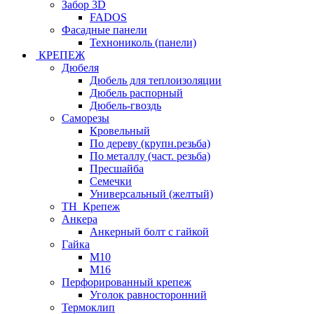
Забор 3D
FADOS
Фасадные панели
Технониколь (панели)
КРЕПЕЖ
Дюбеля
Дюбель для теплоизоляции
Дюбель распорный
Дюбель-гвоздь
Саморезы
Кровельный
По дереву (крупн.резьба)
По металлу (част. резьба)
Пресшайба
Семечки
Универсальный (желтый)
ТН_Крепеж
Анкера
Анкерный болт с гайкой
Гайка
М10
М16
Перфорированный крепеж
Уголок равносторонний
Термоклип