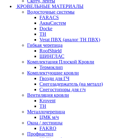
Скотч, ленты
КРОВЕЛЬНЫЕ МАТЕРИАЛЫ
Водосточные системы
FARACS
АкваСистем
Docke
ТН
Verat ПВХ (аналог ТН ПВХ)
Гибкая черепица
RoofShield
ШИНГЛАС
Комплектация Плоской Кровли
Термоклип
Комплектующие кровли
Гвозди для ГЧ
Снегозадержатель (на металл)
Снегостопоры для г/ч
Вентиляция кровли
Krovent
ТН
Металлочерепица
ЦМК м/ч
Окна / лестницы
FAKRO
Профнастил