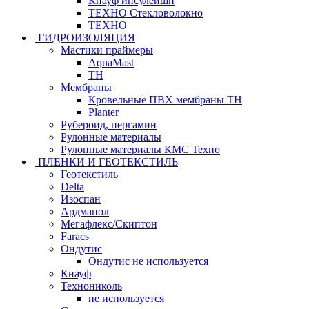
Кнауф инсулейшн
ТЕХНО Стекловолокно
ТЕХНО
ГИДРОИЗОЛЯЦИЯ
Мастики праймеры
AquaMast
ТН
Мембраны
Кровельные ПВХ мембраны ТН
Planter
Рубероид, пергамин
Рулонные материалы
Рулонные материалы КМС Техно
ПЛЕНКИ И ГЕОТЕКСТИЛЬ
Геотекстиль
Delta
Изоспан
Ардманол
Мегафлекс/Скиптон
Faracs
Ондутис
Ондутис не используется
Кнауф
Технониколь
не используется