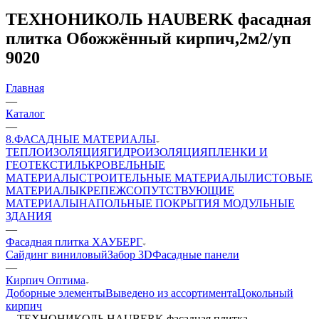
ТЕХНОНИКОЛЬ HAUBERK фасадная
плитка Обожжённый кирпич,2м2/уп
9020
Главная
—
Каталог
—
8.ФАСАДНЫЕ МАТЕРИАЛЫ
ТЕПЛОИЗОЛЯЦИЯ
ГИДРОИЗОЛЯЦИЯ
ПЛЕНКИ И
ГЕОТЕКСТИЛЬ
КРОВЕЛЬНЫЕ
МАТЕРИАЛЫ
СТРОИТЕЛЬНЫЕ МАТЕРИАЛЫ
ЛИСТОВЫЕ
МАТЕРИАЛЫ
КРЕПЕЖ
СОПУТСТВУЮЩИЕ
МАТЕРИАЛЫ
НАПОЛЬНЫЕ ПОКРЫТИЯ
МОДУЛЬНЫЕ
ЗДАНИЯ
—
Фасадная плитка ХАУБЕРГ
Сайдинг виниловый
Забор 3D
Фасадные панели
—
Кирпич Оптима
Доборные элементы
Выведено из ассортимента
Цокольный
кирпич
—
ТЕХНОНИКОЛЬ HAUBERK фасадная плитка