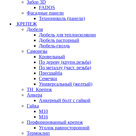
Забор 3D
FADOS
Фасадные панели
Технониколь (панели)
КРЕПЕЖ
Дюбеля
Дюбель для теплоизоляции
Дюбель распорный
Дюбель-гвоздь
Саморезы
Кровельный
По дереву (крупн.резьба)
По металлу (част. резьба)
Пресшайба
Семечки
Универсальный (желтый)
ТН_Крепеж
Анкера
Анкерный болт с гайкой
Гайка
М10
М16
Перфорированный крепеж
Уголок равносторонний
Термоклип