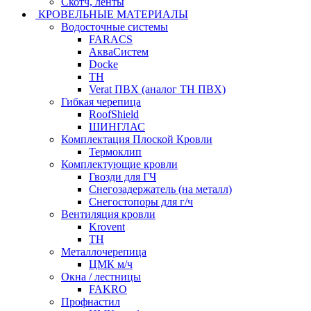
Скотч, ленты
КРОВЕЛЬНЫЕ МАТЕРИАЛЫ
Водосточные системы
FARACS
АкваСистем
Docke
ТН
Verat ПВХ (аналог ТН ПВХ)
Гибкая черепица
RoofShield
ШИНГЛАС
Комплектация Плоской Кровли
Термоклип
Комплектующие кровли
Гвозди для ГЧ
Снегозадержатель (на металл)
Снегостопоры для г/ч
Вентиляция кровли
Krovent
ТН
Металлочерепица
ЦМК м/ч
Окна / лестницы
FAKRO
Профнастил