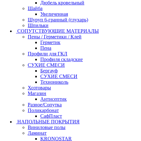
Дюбель кровельный
Шайба
Увеличенная
Шуруп 6-гранный (глухарь)
Шпильки
СОПУТСТВУЮЩИЕ МАТЕРИАЛЫ
Пены / Герметики / Клей
Герметик
Пена
Профили для ГКЛ
Профиля складские
СУХИЕ СМЕСИ
Бергауф
СУХИЕ СМЕСИ
Технониколь
Хозтовары
Магазин
Антисептик
Разное/Сопутка
Поликарбонат
СафПласт
НАПОЛЬНЫЕ ПОКРЫТИЯ
Виниловые полы
Ламинат
KRONOSTAR