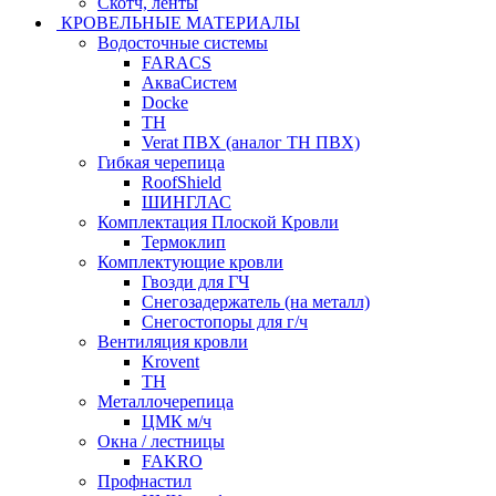
Скотч, ленты
КРОВЕЛЬНЫЕ МАТЕРИАЛЫ
Водосточные системы
FARACS
АкваСистем
Docke
ТН
Verat ПВХ (аналог ТН ПВХ)
Гибкая черепица
RoofShield
ШИНГЛАС
Комплектация Плоской Кровли
Термоклип
Комплектующие кровли
Гвозди для ГЧ
Снегозадержатель (на металл)
Снегостопоры для г/ч
Вентиляция кровли
Krovent
ТН
Металлочерепица
ЦМК м/ч
Окна / лестницы
FAKRO
Профнастил