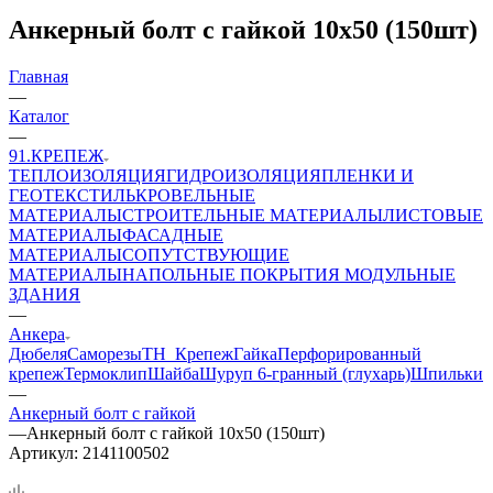
Анкерный болт с гайкой 10х50 (150шт)
Главная
—
Каталог
—
91.КРЕПЕЖ
ТЕПЛОИЗОЛЯЦИЯ
ГИДРОИЗОЛЯЦИЯ
ПЛЕНКИ И
ГЕОТЕКСТИЛЬ
КРОВЕЛЬНЫЕ
МАТЕРИАЛЫ
СТРОИТЕЛЬНЫЕ МАТЕРИАЛЫ
ЛИСТОВЫЕ
МАТЕРИАЛЫ
ФАСАДНЫЕ
МАТЕРИАЛЫ
СОПУТСТВУЮЩИЕ
МАТЕРИАЛЫ
НАПОЛЬНЫЕ ПОКРЫТИЯ
МОДУЛЬНЫЕ
ЗДАНИЯ
—
Анкера
Дюбеля
Саморезы
ТН_Крепеж
Гайка
Перфорированный
крепеж
Термоклип
Шайба
Шуруп 6-гранный (глухарь)
Шпильки
—
Анкерный болт с гайкой
—
Анкерный болт с гайкой 10х50 (150шт)
Артикул:
2141100502