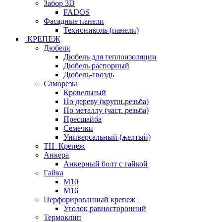
Забор 3D
FADOS
Фасадные панели
Технониколь (панели)
КРЕПЕЖ
Дюбеля
Дюбель для теплоизоляции
Дюбель распорный
Дюбель-гвоздь
Саморезы
Кровельный
По дереву (крупн.резьба)
По металлу (част. резьба)
Пресшайба
Семечки
Универсальный (желтый)
ТН_Крепеж
Анкера
Анкерный болт с гайкой
Гайка
М10
М16
Перфорированный крепеж
Уголок равносторонний
Термоклип