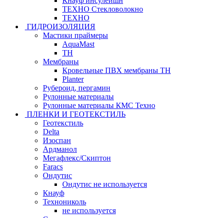
Кнауф инсулейшн
ТЕХНО Стекловолокно
ТЕХНО
ГИДРОИЗОЛЯЦИЯ
Мастики праймеры
AquaMast
ТН
Мембраны
Кровельные ПВХ мембраны ТН
Planter
Рубероид, пергамин
Рулонные материалы
Рулонные материалы КМС Техно
ПЛЕНКИ И ГЕОТЕКСТИЛЬ
Геотекстиль
Delta
Изоспан
Ардманол
Мегафлекс/Скиптон
Faracs
Ондутис
Ондутис не используется
Кнауф
Технониколь
не используется