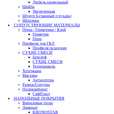
Дюбель кровельный
Шайба
Увеличенная
Шуруп 6-гранный (глухарь)
Шпильки
СОПУТСТВУЮЩИЕ МАТЕРИАЛЫ
Пены / Герметики / Клей
Герметик
Пена
Профили для ГКЛ
Профиля складские
СУХИЕ СМЕСИ
Бергауф
СУХИЕ СМЕСИ
Технониколь
Хозтовары
Магазин
Антисептик
Разное/Сопутка
Поликарбонат
СафПласт
НАПОЛЬНЫЕ ПОКРЫТИЯ
Виниловые полы
Ламинат
KRONOSTAR