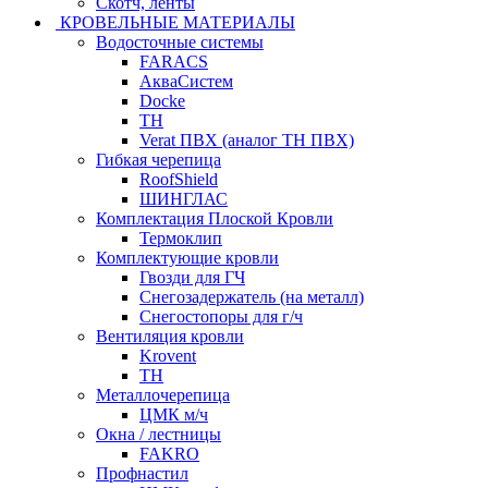
Скотч, ленты
КРОВЕЛЬНЫЕ МАТЕРИАЛЫ
Водосточные системы
FARACS
АкваСистем
Docke
ТН
Verat ПВХ (аналог ТН ПВХ)
Гибкая черепица
RoofShield
ШИНГЛАС
Комплектация Плоской Кровли
Термоклип
Комплектующие кровли
Гвозди для ГЧ
Снегозадержатель (на металл)
Снегостопоры для г/ч
Вентиляция кровли
Krovent
ТН
Металлочерепица
ЦМК м/ч
Окна / лестницы
FAKRO
Профнастил