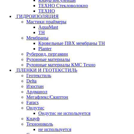
Кнауф инсулейшн
ТЕХНО Стекловолокно
ТЕХНО
ГИДРОИЗОЛЯЦИЯ
Мастики праймеры
AquaMast
ТН
Мембраны
Кровельные ПВХ мембраны ТН
Planter
Рубероид, пергамин
Рулонные материалы
Рулонные материалы КМС Техно
ПЛЕНКИ И ГЕОТЕКСТИЛЬ
Геотекстиль
Delta
Изоспан
Ардманол
Мегафлекс/Скиптон
Faracs
Ондутис
Ондутис не используется
Кнауф
Технониколь
не используется