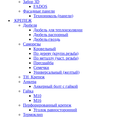
Забор 3D
FADOS
Фасадные панели
Технониколь (панели)
КРЕПЕЖ
Дюбеля
Дюбель для теплоизоляции
Дюбель распорный
Дюбель-гвоздь
Саморезы
Кровельный
По дереву (крупн.резьба)
По металлу (част. резьба)
Пресшайба
Семечки
Универсальный (желтый)
ТН_Крепеж
Анкера
Анкерный болт с гайкой
Гайка
М10
М16
Перфорированный крепеж
Уголок равносторонний
Термоклип