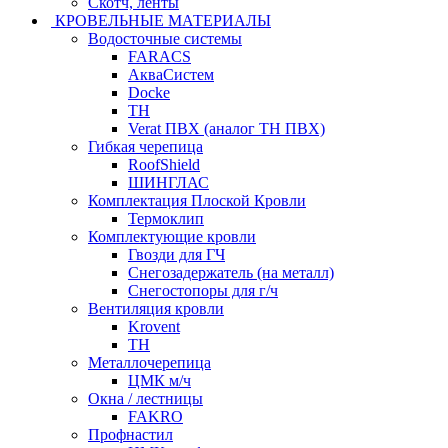
Скотч, ленты
КРОВЕЛЬНЫЕ МАТЕРИАЛЫ
Водосточные системы
FARACS
АкваСистем
Docke
ТН
Verat ПВХ (аналог ТН ПВХ)
Гибкая черепица
RoofShield
ШИНГЛАС
Комплектация Плоской Кровли
Термоклип
Комплектующие кровли
Гвозди для ГЧ
Снегозадержатель (на металл)
Снегостопоры для г/ч
Вентиляция кровли
Krovent
ТН
Металлочерепица
ЦМК м/ч
Окна / лестницы
FAKRO
Профнастил