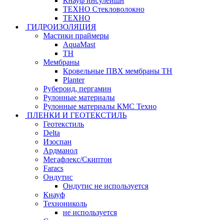
Кнауф инсулейшн
ТЕХНО Стекловолокно
ТЕХНО
ГИДРОИЗОЛЯЦИЯ
Мастики праймеры
AquaMast
ТН
Мембраны
Кровельные ПВХ мембраны ТН
Planter
Рубероид, пергамин
Рулонные материалы
Рулонные материалы КМС Техно
ПЛЕНКИ И ГЕОТЕКСТИЛЬ
Геотекстиль
Delta
Изоспан
Ардманол
Мегафлекс/Скиптон
Faracs
Ондутис
Ондутис не используется
Кнауф
Технониколь
не используется