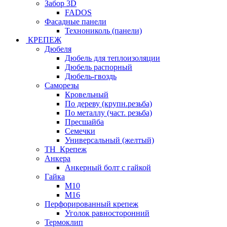
Забор 3D
FADOS
Фасадные панели
Технониколь (панели)
КРЕПЕЖ
Дюбеля
Дюбель для теплоизоляции
Дюбель распорный
Дюбель-гвоздь
Саморезы
Кровельный
По дереву (крупн.резьба)
По металлу (част. резьба)
Пресшайба
Семечки
Универсальный (желтый)
ТН_Крепеж
Анкера
Анкерный болт с гайкой
Гайка
М10
М16
Перфорированный крепеж
Уголок равносторонний
Термоклип