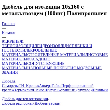
Дюбель для изоляции 10х160 с
металл.гвоздем (100шт) Полипропилен
Главная
—
Каталог
—
91.КРЕПЕЖ
ТЕПЛОИЗОЛЯЦИЯ
ГИДРОИЗОЛЯЦИЯ
ПЛЕНКИ И
ГЕОТЕКСТИЛЬ
КРОВЕЛЬНЫЕ
МАТЕРИАЛЫ
СТРОИТЕЛЬНЫЕ МАТЕРИАЛЫ
ЛИСТОВЫЕ
МАТЕРИАЛЫ
ФАСАДНЫЕ
МАТЕРИАЛЫ
СОПУТСТВУЮЩИЕ
МАТЕРИАЛЫ
НАПОЛЬНЫЕ ПОКРЫТИЯ
МОДУЛЬНЫЕ
ЗДАНИЯ
—
Дюбеля
Саморезы
ТН_Крепеж
Анкера
Гайка
Перфорированный
крепеж
Термоклип
Шайба
Шуруп 6-гранный (глухарь)
Шпильки
—
Дюбель для теплоизоляции
Дюбель распорный
Дюбель-гвоздь
—