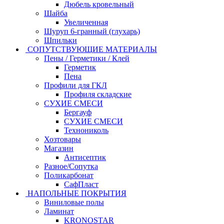
Дюбель кровельный
Шайба
Увеличенная
Шуруп 6-гранный (глухарь)
Шпильки
СОПУТСТВУЮЩИЕ МАТЕРИАЛЫ
Пены / Герметики / Клей
Герметик
Пена
Профили для ГКЛ
Профиля складские
СУХИЕ СМЕСИ
Бергауф
СУХИЕ СМЕСИ
Технониколь
Хозтовары
Магазин
Антисептик
Разное/Сопутка
Поликарбонат
СафПласт
НАПОЛЬНЫЕ ПОКРЫТИЯ
Виниловые полы
Ламинат
KRONOSTAR