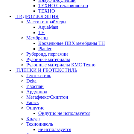
Кнауф инсулейшн
ТЕХНО Стекловолокно
ТЕХНО
ГИДРОИЗОЛЯЦИЯ
Мастики праймеры
AquaMast
ТН
Мембраны
Кровельные ПВХ мембраны ТН
Planter
Рубероид, пергамин
Рулонные материалы
Рулонные материалы КМС Техно
ПЛЕНКИ И ГЕОТЕКСТИЛЬ
Геотекстиль
Delta
Изоспан
Ардманол
Мегафлекс/Скиптон
Faracs
Ондутис
Ондутис не используется
Кнауф
Технониколь
не используется