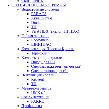
Скотч, ленты
КРОВЕЛЬНЫЕ МАТЕРИАЛЫ
Водосточные системы
FARACS
АкваСистем
Docke
ТН
Verat ПВХ (аналог ТН ПВХ)
Гибкая черепица
RoofShield
ШИНГЛАС
Комплектация Плоской Кровли
Термоклип
Комплектующие кровли
Гвозди для ГЧ
Снегозадержатель (на металл)
Снегостопоры для г/ч
Вентиляция кровли
Krovent
ТН
Металлочерепица
ЦМК м/ч
Окна / лестницы
FAKRO
Профнастил