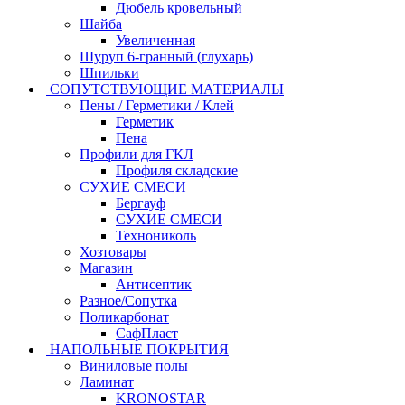
Дюбель кровельный
Шайба
Увеличенная
Шуруп 6-гранный (глухарь)
Шпильки
СОПУТСТВУЮЩИЕ МАТЕРИАЛЫ
Пены / Герметики / Клей
Герметик
Пена
Профили для ГКЛ
Профиля складские
СУХИЕ СМЕСИ
Бергауф
СУХИЕ СМЕСИ
Технониколь
Хозтовары
Магазин
Антисептик
Разное/Сопутка
Поликарбонат
СафПласт
НАПОЛЬНЫЕ ПОКРЫТИЯ
Виниловые полы
Ламинат
KRONOSTAR