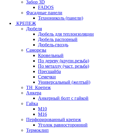
Забор 3D
FADOS
Фасадные панели
Технониколь (панели)
КРЕПЕЖ
Дюбеля
Дюбель для теплоизоляции
Дюбель распорный
Дюбель-гвоздь
Саморезы
Кровельный
По дереву (крупн.резьба)
По металлу (част. резьба)
Пресшайба
Семечки
Универсальный (желтый)
ТН_Крепеж
Анкера
Анкерный болт с гайкой
Гайка
М10
М16
Перфорированный крепеж
Уголок равносторонний
Термоклип