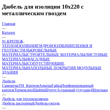
Дюбель для изоляции 10х220 с
металлическим гвоздем
Главная
—
Каталог
—
91.КРЕПЕЖ
ТЕПЛОИЗОЛЯЦИЯ
ГИДРОИЗОЛЯЦИЯ
ПЛЕНКИ И
ГЕОТЕКСТИЛЬ
КРОВЕЛЬНЫЕ
МАТЕРИАЛЫ
СТРОИТЕЛЬНЫЕ МАТЕРИАЛЫ
ЛИСТОВЫЕ
МАТЕРИАЛЫ
ФАСАДНЫЕ
МАТЕРИАЛЫ
СОПУТСТВУЮЩИЕ
МАТЕРИАЛЫ
НАПОЛЬНЫЕ ПОКРЫТИЯ
МОДУЛЬНЫЕ
ЗДАНИЯ
—
Дюбеля
Саморезы
ТН_Крепеж
Анкера
Гайка
Перфорированный
крепеж
Термоклип
Шайба
Шуруп 6-гранный (глухарь)
Шпильки
—
Дюбель для теплоизоляции
Дюбель распорный
Дюбель-гвоздь
—