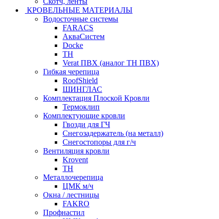
Скотч, ленты
КРОВЕЛЬНЫЕ МАТЕРИАЛЫ
Водосточные системы
FARACS
АкваСистем
Docke
ТН
Verat ПВХ (аналог ТН ПВХ)
Гибкая черепица
RoofShield
ШИНГЛАС
Комплектация Плоской Кровли
Термоклип
Комплектующие кровли
Гвозди для ГЧ
Снегозадержатель (на металл)
Снегостопоры для г/ч
Вентиляция кровли
Krovent
ТН
Металлочерепица
ЦМК м/ч
Окна / лестницы
FAKRO
Профнастил