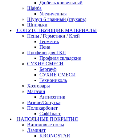
Дюбель кровельный
Шайба
Увеличенная
Шуруп 6-гранный (глухарь)
Шпильки
СОПУТСТВУЮЩИЕ МАТЕРИАЛЫ
Пены / Герметики / Клей
Герметик
Пена
Профили для ГКЛ
Профиля складские
СУХИЕ СМЕСИ
Бергауф
СУХИЕ СМЕСИ
Технониколь
Хозтовары
Магазин
Антисептик
Разное/Сопутка
Поликарбонат
СафПласт
НАПОЛЬНЫЕ ПОКРЫТИЯ
Виниловые полы
Ламинат
KRONOSTAR