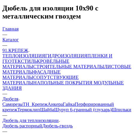
Дюбель для изоляции 10х90 с
металлическим гвоздем
Главная
—
Каталог
—
91.КРЕПЕЖ
ТЕПЛОИЗОЛЯЦИЯ
ГИДРОИЗОЛЯЦИЯ
ПЛЕНКИ И
ГЕОТЕКСТИЛЬ
КРОВЕЛЬНЫЕ
МАТЕРИАЛЫ
СТРОИТЕЛЬНЫЕ МАТЕРИАЛЫ
ЛИСТОВЫЕ
МАТЕРИАЛЫ
ФАСАДНЫЕ
МАТЕРИАЛЫ
СОПУТСТВУЮЩИЕ
МАТЕРИАЛЫ
НАПОЛЬНЫЕ ПОКРЫТИЯ
МОДУЛЬНЫЕ
ЗДАНИЯ
—
Дюбеля
Саморезы
ТН_Крепеж
Анкера
Гайка
Перфорированный
крепеж
Термоклип
Шайба
Шуруп 6-гранный (глухарь)
Шпильки
—
Дюбель для теплоизоляции
Дюбель распорный
Дюбель-гвоздь
—