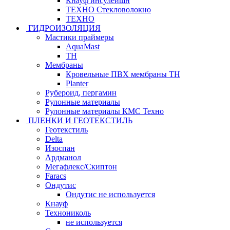
Кнауф инсулейшн
ТЕХНО Стекловолокно
ТЕХНО
ГИДРОИЗОЛЯЦИЯ
Мастики праймеры
AquaMast
ТН
Мембраны
Кровельные ПВХ мембраны ТН
Planter
Рубероид, пергамин
Рулонные материалы
Рулонные материалы КМС Техно
ПЛЕНКИ И ГЕОТЕКСТИЛЬ
Геотекстиль
Delta
Изоспан
Ардманол
Мегафлекс/Скиптон
Faracs
Ондутис
Ондутис не используется
Кнауф
Технониколь
не используется