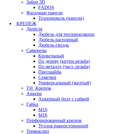
Забор 3D
FADOS
Фасадные панели
Технониколь (панели)
КРЕПЕЖ
Дюбеля
Дюбель для теплоизоляции
Дюбель распорный
Дюбель-гвоздь
Саморезы
Кровельный
По дереву (крупн.резьба)
По металлу (част. резьба)
Пресшайба
Семечки
Универсальный (желтый)
ТН_Крепеж
Анкера
Анкерный болт с гайкой
Гайка
М10
М16
Перфорированный крепеж
Уголок равносторонний
Термоклип