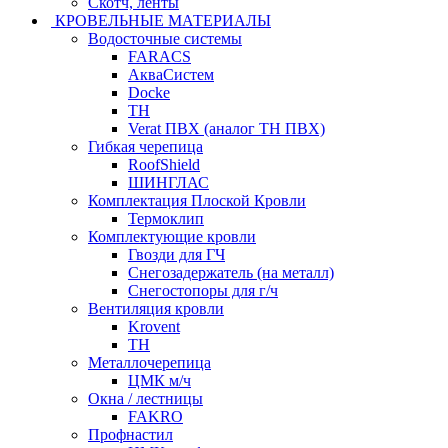
Скотч, ленты
КРОВЕЛЬНЫЕ МАТЕРИАЛЫ
Водосточные системы
FARACS
АкваСистем
Docke
ТН
Verat ПВХ (аналог ТН ПВХ)
Гибкая черепица
RoofShield
ШИНГЛАС
Комплектация Плоской Кровли
Термоклип
Комплектующие кровли
Гвозди для ГЧ
Снегозадержатель (на металл)
Снегостопоры для г/ч
Вентиляция кровли
Krovent
ТН
Металлочерепица
ЦМК м/ч
Окна / лестницы
FAKRO
Профнастил