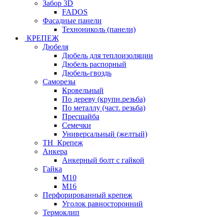
Забор 3D
FADOS
Фасадные панели
Технониколь (панели)
КРЕПЕЖ
Дюбеля
Дюбель для теплоизоляции
Дюбель распорный
Дюбель-гвоздь
Саморезы
Кровельный
По дереву (крупн.резьба)
По металлу (част. резьба)
Пресшайба
Семечки
Универсальный (желтый)
ТН_Крепеж
Анкера
Анкерный болт с гайкой
Гайка
М10
М16
Перфорированный крепеж
Уголок равносторонний
Термоклип