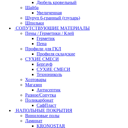
Дюбель кровельный
Шайба
Увеличенная
Шуруп 6-гранный (глухарь)
Шпильки
СОПУТСТВУЮЩИЕ МАТЕРИАЛЫ
Пены / Герметики / Клей
Герметик
Пена
Профили для ГКЛ
Профиля складские
СУХИЕ СМЕСИ
Бергауф
СУХИЕ СМЕСИ
Технониколь
Хозтовары
Магазин
Антисептик
Разное/Сопутка
Поликарбонат
СафПласт
НАПОЛЬНЫЕ ПОКРЫТИЯ
Виниловые полы
Ламинат
KRONOSTAR