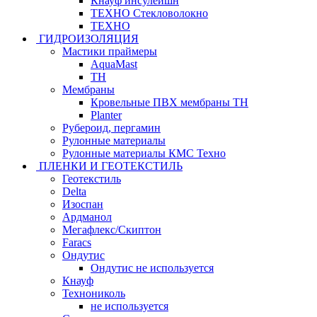
Кнауф инсулейшн
ТЕХНО Стекловолокно
ТЕХНО
ГИДРОИЗОЛЯЦИЯ
Мастики праймеры
AquaMast
ТН
Мембраны
Кровельные ПВХ мембраны ТН
Planter
Рубероид, пергамин
Рулонные материалы
Рулонные материалы КМС Техно
ПЛЕНКИ И ГЕОТЕКСТИЛЬ
Геотекстиль
Delta
Изоспан
Ардманол
Мегафлекс/Скиптон
Faracs
Ондутис
Ондутис не используется
Кнауф
Технониколь
не используется