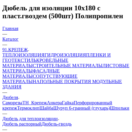
Дюбель для изоляции 10х180 с
пласт.гвоздем (500шт) Полипропилен
Главная
—
Каталог
—
91.КРЕПЕЖ
ТЕПЛОИЗОЛЯЦИЯ
ГИДРОИЗОЛЯЦИЯ
ПЛЕНКИ И
ГЕОТЕКСТИЛЬ
КРОВЕЛЬНЫЕ
МАТЕРИАЛЫ
СТРОИТЕЛЬНЫЕ МАТЕРИАЛЫ
ЛИСТОВЫЕ
МАТЕРИАЛЫ
ФАСАДНЫЕ
МАТЕРИАЛЫ
СОПУТСТВУЮЩИЕ
МАТЕРИАЛЫ
НАПОЛЬНЫЕ ПОКРЫТИЯ
МОДУЛЬНЫЕ
ЗДАНИЯ
—
Дюбеля
Саморезы
ТН_Крепеж
Анкера
Гайка
Перфорированный
крепеж
Термоклип
Шайба
Шуруп 6-гранный (глухарь)
Шпильки
—
Дюбель для теплоизоляции
Дюбель распорный
Дюбель-гвоздь
—