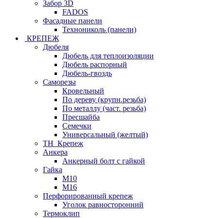
Забор 3D
FADOS
Фасадные панели
Технониколь (панели)
КРЕПЕЖ
Дюбеля
Дюбель для теплоизоляции
Дюбель распорный
Дюбель-гвоздь
Саморезы
Кровельный
По дереву (крупн.резьба)
По металлу (част. резьба)
Пресшайба
Семечки
Универсальный (желтый)
ТН_Крепеж
Анкера
Анкерный болт с гайкой
Гайка
М10
М16
Перфорированный крепеж
Уголок равносторонний
Термоклип