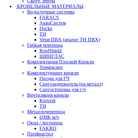
Скотч, ленты
КРОВЕЛЬНЫЕ МАТЕРИАЛЫ
Водосточные системы
FARACS
АкваСистем
Docke
ТН
Verat ПВХ (аналог ТН ПВХ)
Гибкая черепица
RoofShield
ШИНГЛАС
Комплектация Плоской Кровли
Термоклип
Комплектующие кровли
Гвозди для ГЧ
Снегозадержатель (на металл)
Снегостопоры для г/ч
Вентиляция кровли
Krovent
ТН
Металлочерепица
ЦМК м/ч
Окна / лестницы
FAKRO
Профнастил