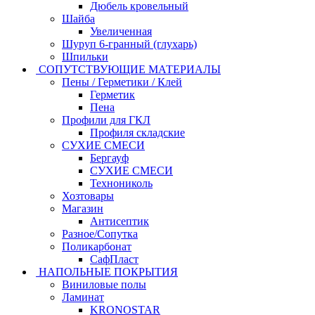
Дюбель кровельный
Шайба
Увеличенная
Шуруп 6-гранный (глухарь)
Шпильки
СОПУТСТВУЮЩИЕ МАТЕРИАЛЫ
Пены / Герметики / Клей
Герметик
Пена
Профили для ГКЛ
Профиля складские
СУХИЕ СМЕСИ
Бергауф
СУХИЕ СМЕСИ
Технониколь
Хозтовары
Магазин
Антисептик
Разное/Сопутка
Поликарбонат
СафПласт
НАПОЛЬНЫЕ ПОКРЫТИЯ
Виниловые полы
Ламинат
KRONOSTAR