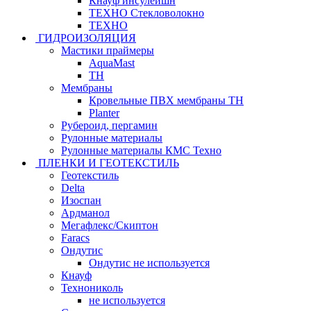
Кнауф инсулейшн
ТЕХНО Стекловолокно
ТЕХНО
ГИДРОИЗОЛЯЦИЯ
Мастики праймеры
AquaMast
ТН
Мембраны
Кровельные ПВХ мембраны ТН
Planter
Рубероид, пергамин
Рулонные материалы
Рулонные материалы КМС Техно
ПЛЕНКИ И ГЕОТЕКСТИЛЬ
Геотекстиль
Delta
Изоспан
Ардманол
Мегафлекс/Скиптон
Faracs
Ондутис
Ондутис не используется
Кнауф
Технониколь
не используется