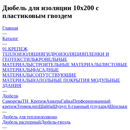
Дюбель для изоляции 10х200 с
пластиковым гвоздем
Главная
—
Каталог
—
91.КРЕПЕЖ
ТЕПЛОИЗОЛЯЦИЯ
ГИДРОИЗОЛЯЦИЯ
ПЛЕНКИ И
ГЕОТЕКСТИЛЬ
КРОВЕЛЬНЫЕ
МАТЕРИАЛЫ
СТРОИТЕЛЬНЫЕ МАТЕРИАЛЫ
ЛИСТОВЫЕ
МАТЕРИАЛЫ
ФАСАДНЫЕ
МАТЕРИАЛЫ
СОПУТСТВУЮЩИЕ
МАТЕРИАЛЫ
НАПОЛЬНЫЕ ПОКРЫТИЯ
МОДУЛЬНЫЕ
ЗДАНИЯ
—
Дюбеля
Саморезы
ТН_Крепеж
Анкера
Гайка
Перфорированный
крепеж
Термоклип
Шайба
Шуруп 6-гранный (глухарь)
Шпильки
—
Дюбель для теплоизоляции
Дюбель распорный
Дюбель-гвоздь
—