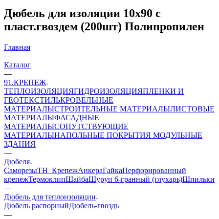
Дюбель для изоляции 10х90 с
пласт.гвоздем (200шт) Полипропилен
Главная
—
Каталог
—
91.КРЕПЕЖ
ТЕПЛОИЗОЛЯЦИЯ
ГИДРОИЗОЛЯЦИЯ
ПЛЕНКИ И
ГЕОТЕКСТИЛЬ
КРОВЕЛЬНЫЕ
МАТЕРИАЛЫ
СТРОИТЕЛЬНЫЕ МАТЕРИАЛЫ
ЛИСТОВЫЕ
МАТЕРИАЛЫ
ФАСАДНЫЕ
МАТЕРИАЛЫ
СОПУТСТВУЮЩИЕ
МАТЕРИАЛЫ
НАПОЛЬНЫЕ ПОКРЫТИЯ
МОДУЛЬНЫЕ
ЗДАНИЯ
—
Дюбеля
Саморезы
ТН_Крепеж
Анкера
Гайка
Перфорированный
крепеж
Термоклип
Шайба
Шуруп 6-гранный (глухарь)
Шпильки
—
Дюбель для теплоизоляции
Дюбель распорный
Дюбель-гвоздь
—