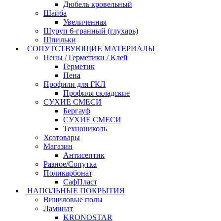
Дюбель кровельный
Шайба
Увеличенная
Шуруп 6-гранный (глухарь)
Шпильки
СОПУТСТВУЮЩИЕ МАТЕРИАЛЫ
Пены / Герметики / Клей
Герметик
Пена
Профили для ГКЛ
Профиля складские
СУХИЕ СМЕСИ
Бергауф
СУХИЕ СМЕСИ
Технониколь
Хозтовары
Магазин
Антисептик
Разное/Сопутка
Поликарбонат
СафПласт
НАПОЛЬНЫЕ ПОКРЫТИЯ
Виниловые полы
Ламинат
KRONOSTAR