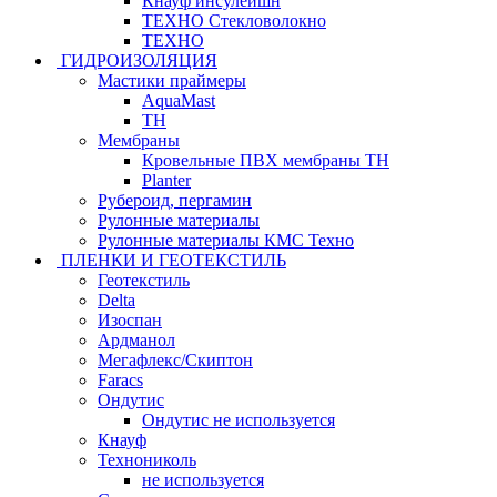
Кнауф инсулейшн
ТЕХНО Стекловолокно
ТЕХНО
ГИДРОИЗОЛЯЦИЯ
Мастики праймеры
AquaMast
ТН
Мембраны
Кровельные ПВХ мембраны ТН
Planter
Рубероид, пергамин
Рулонные материалы
Рулонные материалы КМС Техно
ПЛЕНКИ И ГЕОТЕКСТИЛЬ
Геотекстиль
Delta
Изоспан
Ардманол
Мегафлекс/Скиптон
Faracs
Ондутис
Ондутис не используется
Кнауф
Технониколь
не используется