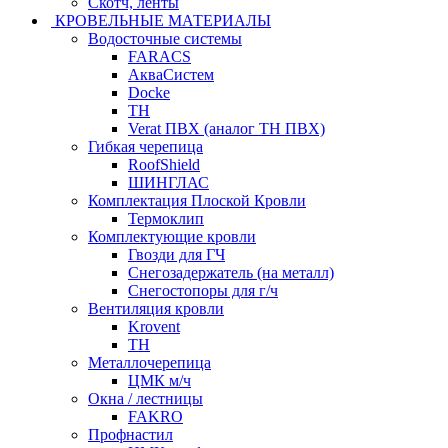
Скотч, ленты
КРОВЕЛЬНЫЕ МАТЕРИАЛЫ
Водосточные системы
FARACS
АкваСистем
Docke
ТН
Verat ПВХ (аналог ТН ПВХ)
Гибкая черепица
RoofShield
ШИНГЛАС
Комплектация Плоской Кровли
Термоклип
Комплектующие кровли
Гвозди для ГЧ
Снегозадержатель (на металл)
Снегостопоры для г/ч
Вентиляция кровли
Krovent
ТН
Металлочерепица
ЦМК м/ч
Окна / лестницы
FAKRO
Профнастил