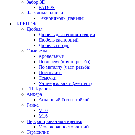
Забор 3D
FADOS
Фасадные панели
Технониколь (панели)
КРЕПЕЖ
Дюбеля
Дюбель для теплоизоляции
Дюбель распорный
Дюбель-гвоздь
Саморезы
Кровельный
По дереву (крупн.резьба)
По металлу (част. резьба)
Пресшайба
Семечки
Универсальный (желтый)
ТН_Крепеж
Анкера
Анкерный болт с гайкой
Гайка
М10
М16
Перфорированный крепеж
Уголок равносторонний
Термоклип