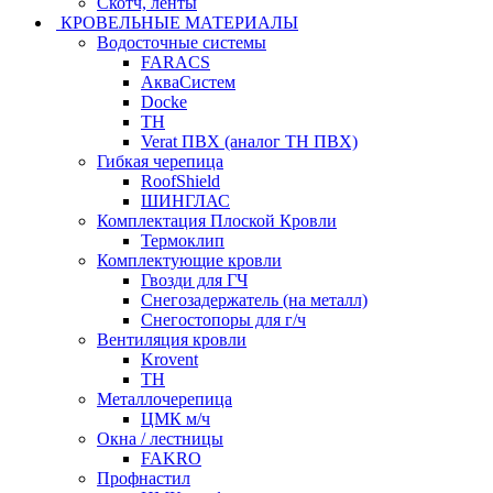
Скотч, ленты
КРОВЕЛЬНЫЕ МАТЕРИАЛЫ
Водосточные системы
FARACS
АкваСистем
Docke
ТН
Verat ПВХ (аналог ТН ПВХ)
Гибкая черепица
RoofShield
ШИНГЛАС
Комплектация Плоской Кровли
Термоклип
Комплектующие кровли
Гвозди для ГЧ
Снегозадержатель (на металл)
Снегостопоры для г/ч
Вентиляция кровли
Krovent
ТН
Металлочерепица
ЦМК м/ч
Окна / лестницы
FAKRO
Профнастил