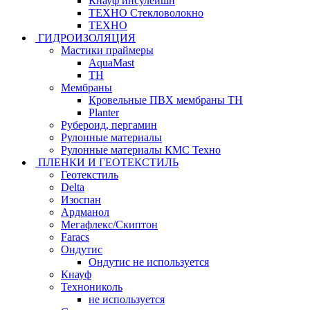
Кнауф инсулейшн
ТЕХНО Стекловолокно
ТЕХНО
ГИДРОИЗОЛЯЦИЯ
Мастики праймеры
AquaMast
ТН
Мембраны
Кровельные ПВХ мембраны ТН
Planter
Рубероид, пергамин
Рулонные материалы
Рулонные материалы КМС Техно
ПЛЕНКИ И ГЕОТЕКСТИЛЬ
Геотекстиль
Delta
Изоспан
Ардманол
Мегафлекс/Скиптон
Faracs
Ондутис
Ондутис не используется
Кнауф
Технониколь
не используется