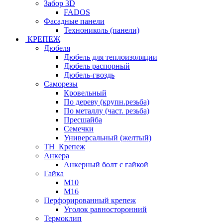
Забор 3D
FADOS
Фасадные панели
Технониколь (панели)
КРЕПЕЖ
Дюбеля
Дюбель для теплоизоляции
Дюбель распорный
Дюбель-гвоздь
Саморезы
Кровельный
По дереву (крупн.резьба)
По металлу (част. резьба)
Пресшайба
Семечки
Универсальный (желтый)
ТН_Крепеж
Анкера
Анкерный болт с гайкой
Гайка
М10
М16
Перфорированный крепеж
Уголок равносторонний
Термоклип