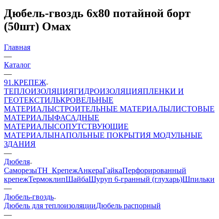
Дюбель-гвоздь 6х80 потайной борт
(50шт) Омах
Главная
—
Каталог
—
91.КРЕПЕЖ
ТЕПЛОИЗОЛЯЦИЯ
ГИДРОИЗОЛЯЦИЯ
ПЛЕНКИ И
ГЕОТЕКСТИЛЬ
КРОВЕЛЬНЫЕ
МАТЕРИАЛЫ
СТРОИТЕЛЬНЫЕ МАТЕРИАЛЫ
ЛИСТОВЫЕ
МАТЕРИАЛЫ
ФАСАДНЫЕ
МАТЕРИАЛЫ
СОПУТСТВУЮЩИЕ
МАТЕРИАЛЫ
НАПОЛЬНЫЕ ПОКРЫТИЯ
МОДУЛЬНЫЕ
ЗДАНИЯ
—
Дюбеля
Саморезы
ТН_Крепеж
Анкера
Гайка
Перфорированный
крепеж
Термоклип
Шайба
Шуруп 6-гранный (глухарь)
Шпильки
—
Дюбель-гвоздь
Дюбель для теплоизоляции
Дюбель распорный
—