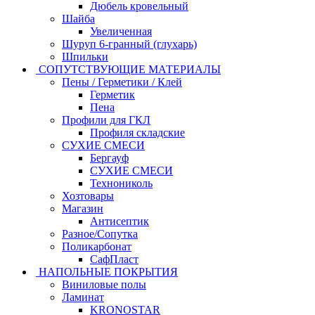
Дюбель кровельный
Шайба
Увеличенная
Шуруп 6-гранный (глухарь)
Шпильки
СОПУТСТВУЮЩИЕ МАТЕРИАЛЫ
Пены / Герметики / Клей
Герметик
Пена
Профили для ГКЛ
Профиля складские
СУХИЕ СМЕСИ
Бергауф
СУХИЕ СМЕСИ
Технониколь
Хозтовары
Магазин
Антисептик
Разное/Сопутка
Поликарбонат
СафПласт
НАПОЛЬНЫЕ ПОКРЫТИЯ
Виниловые полы
Ламинат
KRONOSTAR