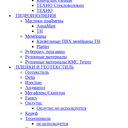
Кнауф инсулейшн
ТЕХНО Стекловолокно
ТЕХНО
ГИДРОИЗОЛЯЦИЯ
Мастики праймеры
AquaMast
ТН
Мембраны
Кровельные ПВХ мембраны ТН
Planter
Рубероид, пергамин
Рулонные материалы
Рулонные материалы КМС Техно
ПЛЕНКИ И ГЕОТЕКСТИЛЬ
Геотекстиль
Delta
Изоспан
Ардманол
Мегафлекс/Скиптон
Faracs
Ондутис
Ондутис не используется
Кнауф
Технониколь
не используется