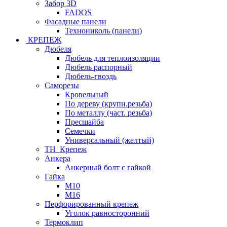
Забор 3D
FADOS
Фасадные панели
Технониколь (панели)
КРЕПЕЖ
Дюбеля
Дюбель для теплоизоляции
Дюбель распорный
Дюбель-гвоздь
Саморезы
Кровельный
По дереву (крупн.резьба)
По металлу (част. резьба)
Пресшайба
Семечки
Универсальный (желтый)
ТН_Крепеж
Анкера
Анкерный болт с гайкой
Гайка
М10
М16
Перфорированный крепеж
Уголок равносторонний
Термоклип