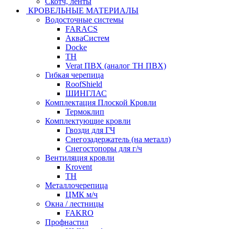
Скотч, ленты
КРОВЕЛЬНЫЕ МАТЕРИАЛЫ
Водосточные системы
FARACS
АкваСистем
Docke
ТН
Verat ПВХ (аналог ТН ПВХ)
Гибкая черепица
RoofShield
ШИНГЛАС
Комплектация Плоской Кровли
Термоклип
Комплектующие кровли
Гвозди для ГЧ
Снегозадержатель (на металл)
Снегостопоры для г/ч
Вентиляция кровли
Krovent
ТН
Металлочерепица
ЦМК м/ч
Окна / лестницы
FAKRO
Профнастил