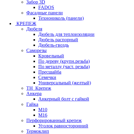
Забор 3D
FADOS
Фасадные панели
Технониколь (панели)
КРЕПЕЖ
Дюбеля
Дюбель для теплоизоляции
Дюбель распорный
Дюбель-гвоздь
Саморезы
Кровельный
По дереву (крупн.резьба)
По металлу (част. резьба)
Пресшайба
Семечки
Универсальный (желтый)
ТН_Крепеж
Анкера
Анкерный болт с гайкой
Гайка
М10
М16
Перфорированный крепеж
Уголок равносторонний
Термоклип