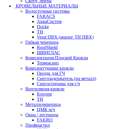
Скотч, ленты
КРОВЕЛЬНЫЕ МАТЕРИАЛЫ
Водосточные системы
FARACS
АкваСистем
Docke
ТН
Verat ПВХ (аналог ТН ПВХ)
Гибкая черепица
RoofShield
ШИНГЛАС
Комплектация Плоской Кровли
Термоклип
Комплектующие кровли
Гвозди для ГЧ
Снегозадержатель (на металл)
Снегостопоры для г/ч
Вентиляция кровли
Krovent
ТН
Металлочерепица
ЦМК м/ч
Окна / лестницы
FAKRO
Профнастил