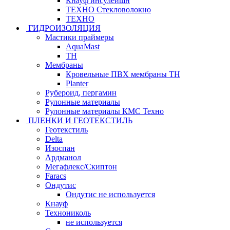
Кнауф инсулейшн
ТЕХНО Стекловолокно
ТЕХНО
ГИДРОИЗОЛЯЦИЯ
Мастики праймеры
AquaMast
ТН
Мембраны
Кровельные ПВХ мембраны ТН
Planter
Рубероид, пергамин
Рулонные материалы
Рулонные материалы КМС Техно
ПЛЕНКИ И ГЕОТЕКСТИЛЬ
Геотекстиль
Delta
Изоспан
Ардманол
Мегафлекс/Скиптон
Faracs
Ондутис
Ондутис не используется
Кнауф
Технониколь
не используется