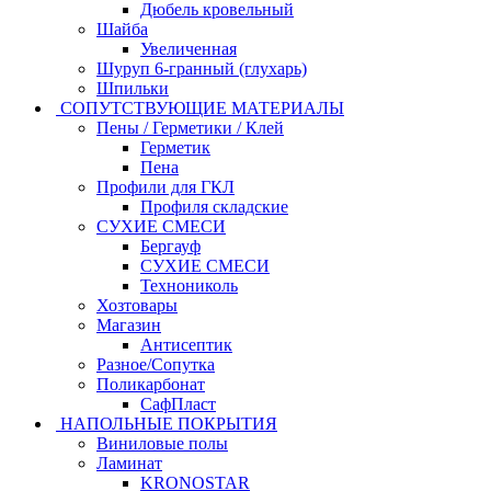
Дюбель кровельный
Шайба
Увеличенная
Шуруп 6-гранный (глухарь)
Шпильки
СОПУТСТВУЮЩИЕ МАТЕРИАЛЫ
Пены / Герметики / Клей
Герметик
Пена
Профили для ГКЛ
Профиля складские
СУХИЕ СМЕСИ
Бергауф
СУХИЕ СМЕСИ
Технониколь
Хозтовары
Магазин
Антисептик
Разное/Сопутка
Поликарбонат
СафПласт
НАПОЛЬНЫЕ ПОКРЫТИЯ
Виниловые полы
Ламинат
KRONOSTAR