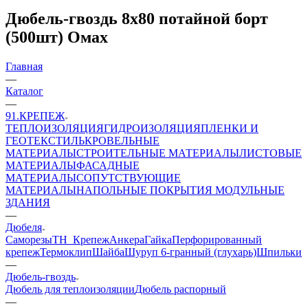
Дюбель-гвоздь 8х80 потайной борт
(500шт) Омах
Главная
—
Каталог
—
91.КРЕПЕЖ
ТЕПЛОИЗОЛЯЦИЯ
ГИДРОИЗОЛЯЦИЯ
ПЛЕНКИ И
ГЕОТЕКСТИЛЬ
КРОВЕЛЬНЫЕ
МАТЕРИАЛЫ
СТРОИТЕЛЬНЫЕ МАТЕРИАЛЫ
ЛИСТОВЫЕ
МАТЕРИАЛЫ
ФАСАДНЫЕ
МАТЕРИАЛЫ
СОПУТСТВУЮЩИЕ
МАТЕРИАЛЫ
НАПОЛЬНЫЕ ПОКРЫТИЯ
МОДУЛЬНЫЕ
ЗДАНИЯ
—
Дюбеля
Саморезы
ТН_Крепеж
Анкера
Гайка
Перфорированный
крепеж
Термоклип
Шайба
Шуруп 6-гранный (глухарь)
Шпильки
—
Дюбель-гвоздь
Дюбель для теплоизоляции
Дюбель распорный
—