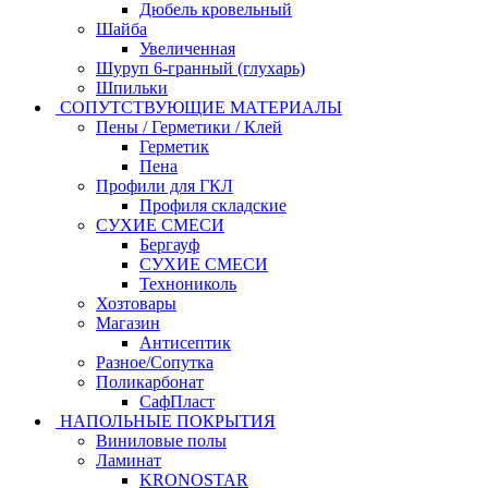
Дюбель кровельный
Шайба
Увеличенная
Шуруп 6-гранный (глухарь)
Шпильки
СОПУТСТВУЮЩИЕ МАТЕРИАЛЫ
Пены / Герметики / Клей
Герметик
Пена
Профили для ГКЛ
Профиля складские
СУХИЕ СМЕСИ
Бергауф
СУХИЕ СМЕСИ
Технониколь
Хозтовары
Магазин
Антисептик
Разное/Сопутка
Поликарбонат
СафПласт
НАПОЛЬНЫЕ ПОКРЫТИЯ
Виниловые полы
Ламинат
KRONOSTAR