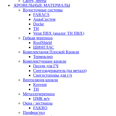
Скотч, ленты
КРОВЕЛЬНЫЕ МАТЕРИАЛЫ
Водосточные системы
FARACS
АкваСистем
Docke
ТН
Verat ПВХ (аналог ТН ПВХ)
Гибкая черепица
RoofShield
ШИНГЛАС
Комплектация Плоской Кровли
Термоклип
Комплектующие кровли
Гвозди для ГЧ
Снегозадержатель (на металл)
Снегостопоры для г/ч
Вентиляция кровли
Krovent
ТН
Металлочерепица
ЦМК м/ч
Окна / лестницы
FAKRO
Профнастил