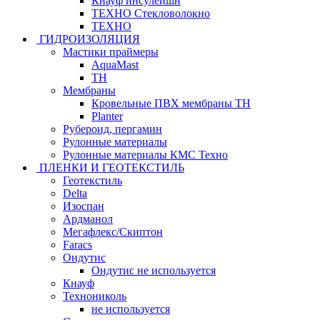
Кнауф инсулейшн
ТЕХНО Стекловолокно
ТЕХНО
ГИДРОИЗОЛЯЦИЯ
Мастики праймеры
AquaMast
ТН
Мембраны
Кровельные ПВХ мембраны ТН
Planter
Рубероид, пергамин
Рулонные материалы
Рулонные материалы КМС Техно
ПЛЕНКИ И ГЕОТЕКСТИЛЬ
Геотекстиль
Delta
Изоспан
Ардманол
Мегафлекс/Скиптон
Faracs
Ондутис
Ондутис не используется
Кнауф
Технониколь
не используется