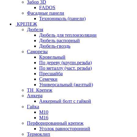
Забор 3D
FADOS
Фасадные панели
Технониколь (панели)
КРЕПЕЖ
Дюбеля
Дюбель для теплоизоляции
Дюбель распорный
Дюбель-гвоздь
Саморезы
Кровельный
По дереву (крупн.резьба)
По металлу (част. резьба)
Пресшайба
Семечки
Универсальный (желтый)
ТН_Крепеж
Анкера
Анкерный болт с гайкой
Гайка
М10
М16
Перфорированный крепеж
Уголок равносторонний
Термоклип