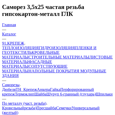
Саморез 3,5х25 частая резьба
гипсокартон-металл ГЛК
Главная
—
Каталог
—
91.КРЕПЕЖ
ТЕПЛОИЗОЛЯЦИЯ
ГИДРОИЗОЛЯЦИЯ
ПЛЕНКИ И
ГЕОТЕКСТИЛЬ
КРОВЕЛЬНЫЕ
МАТЕРИАЛЫ
СТРОИТЕЛЬНЫЕ МАТЕРИАЛЫ
ЛИСТОВЫЕ
МАТЕРИАЛЫ
ФАСАДНЫЕ
МАТЕРИАЛЫ
СОПУТСТВУЮЩИЕ
МАТЕРИАЛЫ
НАПОЛЬНЫЕ ПОКРЫТИЯ
МОДУЛЬНЫЕ
ЗДАНИЯ
—
Саморезы
Дюбеля
ТН_Крепеж
Анкера
Гайка
Перфорированный
крепеж
Термоклип
Шайба
Шуруп 6-гранный (глухарь)
Шпильки
—
По металлу (част. резьба)
Кровельный
резьба)
Пресшайба
Семечки
Универсальный
(желтый)