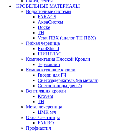
Скотч, ленты
КРОВЕЛЬНЫЕ МАТЕРИАЛЫ
Водосточные системы
FARACS
АкваСистем
Docke
ТН
Verat ПВХ (аналог ТН ПВХ)
Гибкая черепица
RoofShield
ШИНГЛАС
Комплектация Плоской Кровли
Термоклип
Комплектующие кровли
Гвозди для ГЧ
Снегозадержатель (на металл)
Снегостопоры для г/ч
Вентиляция кровли
Krovent
ТН
Металлочерепица
ЦМК м/ч
Окна / лестницы
FAKRO
Профнастил