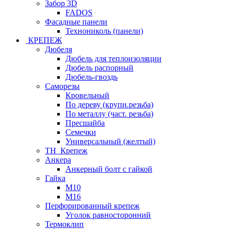
Забор 3D
FADOS
Фасадные панели
Технониколь (панели)
КРЕПЕЖ
Дюбеля
Дюбель для теплоизоляции
Дюбель распорный
Дюбель-гвоздь
Саморезы
Кровельный
По дереву (крупн.резьба)
По металлу (част. резьба)
Пресшайба
Семечки
Универсальный (желтый)
ТН_Крепеж
Анкера
Анкерный болт с гайкой
Гайка
М10
М16
Перфорированный крепеж
Уголок равносторонний
Термоклип