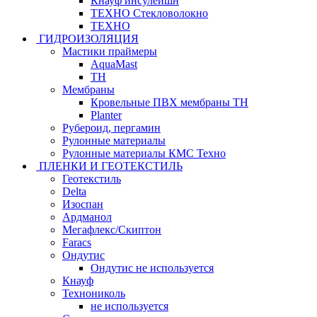
Кнауф инсулейшн
ТЕХНО Стекловолокно
ТЕХНО
ГИДРОИЗОЛЯЦИЯ
Мастики праймеры
AquaMast
ТН
Мембраны
Кровельные ПВХ мембраны ТН
Planter
Рубероид, пергамин
Рулонные материалы
Рулонные материалы КМС Техно
ПЛЕНКИ И ГЕОТЕКСТИЛЬ
Геотекстиль
Delta
Изоспан
Ардманол
Мегафлекс/Скиптон
Faracs
Ондутис
Ондутис не используется
Кнауф
Технониколь
не используется