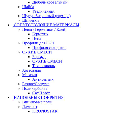
Дюбель кровельный
Шайба
Увеличенная
Шуруп 6-гранный (глухарь)
Шпильки
СОПУТСТВУЮЩИЕ МАТЕРИАЛЫ
Пены / Герметики / Клей
Герметик
Пена
Профили для ГКЛ
Профиля складские
СУХИЕ СМЕСИ
Бергауф
СУХИЕ СМЕСИ
Технониколь
Хозтовары
Магазин
Антисептик
Разное/Сопутка
Поликарбонат
СафПласт
НАПОЛЬНЫЕ ПОКРЫТИЯ
Виниловые полы
Ламинат
KRONOSTAR