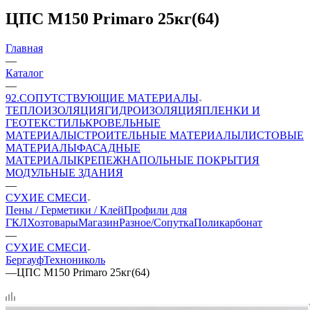
ЦПС М150 Primaro 25кг(64)
Главная
—
Каталог
—
92.СОПУТСТВУЮЩИЕ МАТЕРИАЛЫ
ТЕПЛОИЗОЛЯЦИЯ
ГИДРОИЗОЛЯЦИЯ
ПЛЕНКИ И
ГЕОТЕКСТИЛЬ
КРОВЕЛЬНЫЕ
МАТЕРИАЛЫ
СТРОИТЕЛЬНЫЕ МАТЕРИАЛЫ
ЛИСТОВЫЕ
МАТЕРИАЛЫ
ФАСАДНЫЕ
МАТЕРИАЛЫ
КРЕПЕЖ
НАПОЛЬНЫЕ ПОКРЫТИЯ
МОДУЛЬНЫЕ ЗДАНИЯ
—
СУХИЕ СМЕСИ
Пены / Герметики / Клей
Профили для
ГКЛ
Хозтовары
Магазин
Разное/Сопутка
Поликарбонат
—
СУХИЕ СМЕСИ
Бергауф
Технониколь
—
ЦПС М150 Primaro 25кг(64)