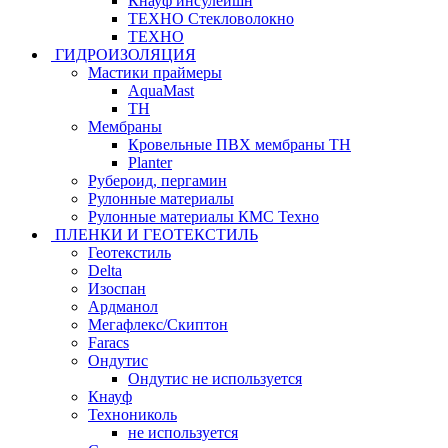
Кнауф инсулейшн
ТЕХНО Стекловолокно
ТЕХНО
ГИДРОИЗОЛЯЦИЯ
Мастики праймеры
AquaMast
ТН
Мембраны
Кровельные ПВХ мембраны ТН
Planter
Рубероид, пергамин
Рулонные материалы
Рулонные материалы КМС Техно
ПЛЕНКИ И ГЕОТЕКСТИЛЬ
Геотекстиль
Delta
Изоспан
Ардманол
Мегафлекс/Скиптон
Faracs
Ондутис
Ондутис не используется
Кнауф
Технониколь
не используется