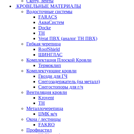
Скотч, ленты
КРОВЕЛЬНЫЕ МАТЕРИАЛЫ
Водосточные системы
FARACS
АкваСистем
Docke
ТН
Verat ПВХ (аналог ТН ПВХ)
Гибкая черепица
RoofShield
ШИНГЛАС
Комплектация Плоской Кровли
Термоклип
Комплектующие кровли
Гвозди для ГЧ
Снегозадержатель (на металл)
Снегостопоры для г/ч
Вентиляция кровли
Krovent
ТН
Металлочерепица
ЦМК м/ч
Окна / лестницы
FAKRO
Профнастил