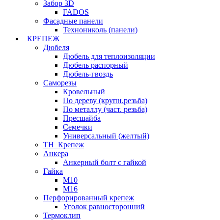
Забор 3D
FADOS
Фасадные панели
Технониколь (панели)
КРЕПЕЖ
Дюбеля
Дюбель для теплоизоляции
Дюбель распорный
Дюбель-гвоздь
Саморезы
Кровельный
По дереву (крупн.резьба)
По металлу (част. резьба)
Пресшайба
Семечки
Универсальный (желтый)
ТН_Крепеж
Анкера
Анкерный болт с гайкой
Гайка
М10
М16
Перфорированный крепеж
Уголок равносторонний
Термоклип