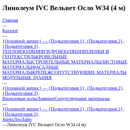
Линолеум IVC Вельвет Осло W34 (4 м)
Главная
—
Каталог
—
{Основной запрос} — {Подкатегория 1}, {Подкатегория 2},
{Подкатегория 3}
ТЕПЛОИЗОЛЯЦИЯ
ГИДРОИЗОЛЯЦИЯ
ПЛЕНКИ И
ГЕОТЕКСТИЛЬ
КРОВЕЛЬНЫЕ
МАТЕРИАЛЫ
СТРОИТЕЛЬНЫЕ МАТЕРИАЛЫ
ЛИСТОВЫЕ
МАТЕРИАЛЫ
ФАСАДНЫЕ
МАТЕРИАЛЫ
КРЕПЕЖ
СОПУТСТВУЮЩИЕ МАТЕРИАЛЫ
МОДУЛЬНЫЕ ЗДАНИЯ
—
{Основной запрос} — {Подкатегория 1}, {Подкатегория 2},
{Подкатегория 3}
Виниловые полы
Ламинат
Сопутствующие материалы
—
{Основной запрос} — {Подкатегория 1}, {Подкатегория 2},
{Подкатегория 3}
Juteks
ЛеоЛайн
—
Линолеум IVC Вельвет Осло W34 (4 м)