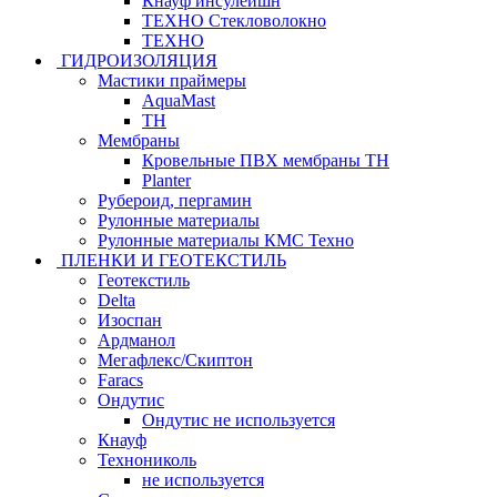
Кнауф инсулейшн
ТЕХНО Стекловолокно
ТЕХНО
ГИДРОИЗОЛЯЦИЯ
Мастики праймеры
AquaMast
ТН
Мембраны
Кровельные ПВХ мембраны ТН
Planter
Рубероид, пергамин
Рулонные материалы
Рулонные материалы КМС Техно
ПЛЕНКИ И ГЕОТЕКСТИЛЬ
Геотекстиль
Delta
Изоспан
Ардманол
Мегафлекс/Скиптон
Faracs
Ондутис
Ондутис не используется
Кнауф
Технониколь
не используется