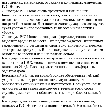
натуральных материалов, отражена в коллекциях линолеума
IVC Home.
Линолеум IVC Home очень практичен и гигиеничен.
Большинство загрязнений можно удалить простой водой с
использованием мягкого моющего средства, подходящего для
покрытий из винила. Для повседневного ухода рекомендуется
сухая уборка с использованием пылесоса и/или влажная
уборка.
Линолеум IVC Home не содержит формальдегидов и не
выделяет вредных веществ. Это подтверждается Экспертным
заключением по результатам санитарно-эпидемиологической
экспертизы продукции. В производстве используются только
безопасные краски и лаки на водной основе.
Благодаря многослойной конструкции линолеума и основе из
вспененного ПВХ, уровень шума в помещении снижается
вплоть до 21 дБ. Наслаждайтесь тишиной и комфортным
отдыхом дома.
Безопасный PU-лак на водной основе обеспечивает лёгкий
уход за полом и дарит дополнительную защиту от
образования стойких пятен и потертостей. Полиуретановый
лак остается на вашем линолеуме в течение всего срока
службы, даже если вы обожаете мыть пол до блеска каждый
день.
Благодаря идеальным изоляционным свойствам винила,
линолеум IVC Home всегда приятно теплый. Наслаждайтесь