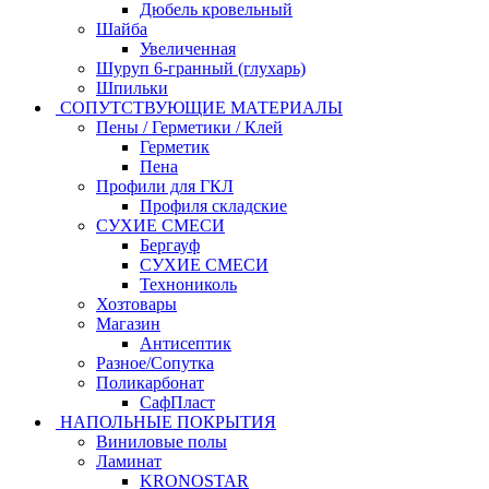
Дюбель кровельный
Шайба
Увеличенная
Шуруп 6-гранный (глухарь)
Шпильки
СОПУТСТВУЮЩИЕ МАТЕРИАЛЫ
Пены / Герметики / Клей
Герметик
Пена
Профили для ГКЛ
Профиля складские
СУХИЕ СМЕСИ
Бергауф
СУХИЕ СМЕСИ
Технониколь
Хозтовары
Магазин
Антисептик
Разное/Сопутка
Поликарбонат
СафПласт
НАПОЛЬНЫЕ ПОКРЫТИЯ
Виниловые полы
Ламинат
KRONOSTAR