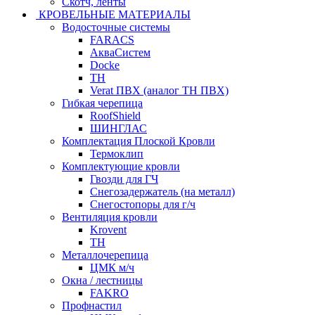
Скотч, ленты
КРОВЕЛЬНЫЕ МАТЕРИАЛЫ
Водосточные системы
FARACS
АкваСистем
Docke
ТН
Verat ПВХ (аналог ТН ПВХ)
Гибкая черепица
RoofShield
ШИНГЛАС
Комплектация Плоской Кровли
Термоклип
Комплектующие кровли
Гвозди для ГЧ
Снегозадержатель (на металл)
Снегостопоры для г/ч
Вентиляция кровли
Krovent
ТН
Металлочерепица
ЦМК м/ч
Окна / лестницы
FAKRO
Профнастил