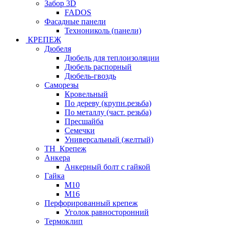
Забор 3D
FADOS
Фасадные панели
Технониколь (панели)
КРЕПЕЖ
Дюбеля
Дюбель для теплоизоляции
Дюбель распорный
Дюбель-гвоздь
Саморезы
Кровельный
По дереву (крупн.резьба)
По металлу (част. резьба)
Пресшайба
Семечки
Универсальный (желтый)
ТН_Крепеж
Анкера
Анкерный болт с гайкой
Гайка
М10
М16
Перфорированный крепеж
Уголок равносторонний
Термоклип