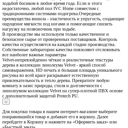
ходьбой босиком в любое время года. Если и этого
недостаточно, любой пол IVC Home совместим с
традиционными системами подогрева.Очередные
преимущества винила - эластичность и упругость, создающие
ощущение мягкости под ногами и помогающие снизить
нагрузку на позвоночник при ходьбе.
В производстве мы используем только качественное и
безопасное сырье от проверенных поставщиков. Контроль
качества осуществляется на каждой стадии производства.
Собственные лаборатории качества повзоляют отслеживать
все наиболее важные параметры
Velvet-непревзойденно чёткие и реалистичные текстуры
дерева в коллекции линолеума Velvet - яркий способ
самовыражения. HD печать и большая площадь уникального
рисунка во всей красе раскрывают естественную
привлекательность и тепло дерева. Превратите любую
комнату в оазис природы, стиля и долговечности с
линолеумом коллекции Velvet на супер-плотной ПВХ основе
с дополнительной защитой Protech PU.
Для покупки товара в нашем интернет-магазине выберите
понравившийся товар и добавьте его в корзину. Далее
перейдите в Корзину и нажмите на «Оформить заказ» или
«Быстрый заказ».