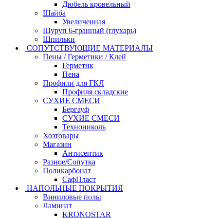
Дюбель кровельный
Шайба
Увеличенная
Шуруп 6-гранный (глухарь)
Шпильки
СОПУТСТВУЮЩИЕ МАТЕРИАЛЫ
Пены / Герметики / Клей
Герметик
Пена
Профили для ГКЛ
Профиля складские
СУХИЕ СМЕСИ
Бергауф
СУХИЕ СМЕСИ
Технониколь
Хозтовары
Магазин
Антисептик
Разное/Сопутка
Поликарбонат
СафПласт
НАПОЛЬНЫЕ ПОКРЫТИЯ
Виниловые полы
Ламинат
KRONOSTAR