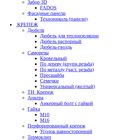
Забор 3D
FADOS
Фасадные панели
Технониколь (панели)
КРЕПЕЖ
Дюбеля
Дюбель для теплоизоляции
Дюбель распорный
Дюбель-гвоздь
Саморезы
Кровельный
По дереву (крупн.резьба)
По металлу (част. резьба)
Пресшайба
Семечки
Универсальный (желтый)
ТН_Крепеж
Анкера
Анкерный болт с гайкой
Гайка
М10
М16
Перфорированный крепеж
Уголок равносторонний
Термоклип