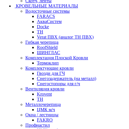
Скотч, ленты
КРОВЕЛЬНЫЕ МАТЕРИАЛЫ
Водосточные системы
FARACS
АкваСистем
Docke
ТН
Verat ПВХ (аналог ТН ПВХ)
Гибкая черепица
RoofShield
ШИНГЛАС
Комплектация Плоской Кровли
Термоклип
Комплектующие кровли
Гвозди для ГЧ
Снегозадержатель (на металл)
Снегостопоры для г/ч
Вентиляция кровли
Krovent
ТН
Металлочерепица
ЦМК м/ч
Окна / лестницы
FAKRO
Профнастил