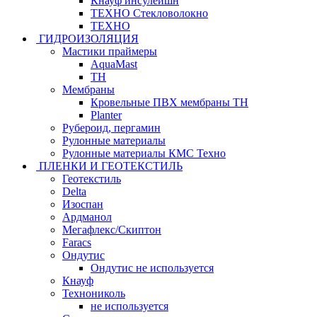
Кнауф инсулейшн
ТЕХНО Стекловолокно
ТЕХНО
ГИДРОИЗОЛЯЦИЯ
Мастики праймеры
AquaMast
ТН
Мембраны
Кровельные ПВХ мембраны ТН
Planter
Рубероид, пергамин
Рулонные материалы
Рулонные материалы КМС Техно
ПЛЕНКИ И ГЕОТЕКСТИЛЬ
Геотекстиль
Delta
Изоспан
Ардманол
Мегафлекс/Скиптон
Faracs
Ондутис
Ондутис не используется
Кнауф
Технониколь
не используется