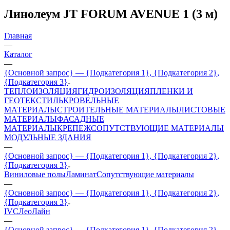
Линолеум JT FORUM AVENUE 1 (3 м)
Главная
—
Каталог
—
{Основной запрос} — {Подкатегория 1}, {Подкатегория 2},
{Подкатегория 3}
ТЕПЛОИЗОЛЯЦИЯ
ГИДРОИЗОЛЯЦИЯ
ПЛЕНКИ И
ГЕОТЕКСТИЛЬ
КРОВЕЛЬНЫЕ
МАТЕРИАЛЫ
СТРОИТЕЛЬНЫЕ МАТЕРИАЛЫ
ЛИСТОВЫЕ
МАТЕРИАЛЫ
ФАСАДНЫЕ
МАТЕРИАЛЫ
КРЕПЕЖ
СОПУТСТВУЮЩИЕ МАТЕРИАЛЫ
МОДУЛЬНЫЕ ЗДАНИЯ
—
{Основной запрос} — {Подкатегория 1}, {Подкатегория 2},
{Подкатегория 3}
Виниловые полы
Ламинат
Сопутствующие материалы
—
{Основной запрос} — {Подкатегория 1}, {Подкатегория 2},
{Подкатегория 3}
IVC
ЛеоЛайн
—
{Основной запрос} — {Подкатегория 1}, {Подкатегория 2},