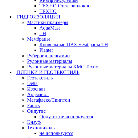
Кнауф инсулейшн
ТЕХНО Стекловолокно
ТЕХНО
ГИДРОИЗОЛЯЦИЯ
Мастики праймеры
AquaMast
ТН
Мембраны
Кровельные ПВХ мембраны ТН
Planter
Рубероид, пергамин
Рулонные материалы
Рулонные материалы КМС Техно
ПЛЕНКИ И ГЕОТЕКСТИЛЬ
Геотекстиль
Delta
Изоспан
Ардманол
Мегафлекс/Скиптон
Faracs
Ондутис
Ондутис не используется
Кнауф
Технониколь
не используется