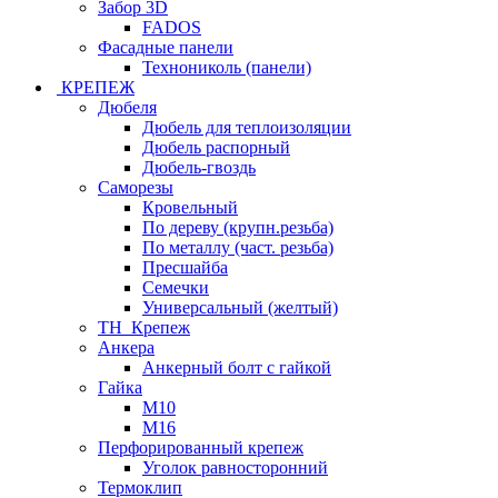
Забор 3D
FADOS
Фасадные панели
Технониколь (панели)
КРЕПЕЖ
Дюбеля
Дюбель для теплоизоляции
Дюбель распорный
Дюбель-гвоздь
Саморезы
Кровельный
По дереву (крупн.резьба)
По металлу (част. резьба)
Пресшайба
Семечки
Универсальный (желтый)
ТН_Крепеж
Анкера
Анкерный болт с гайкой
Гайка
М10
М16
Перфорированный крепеж
Уголок равносторонний
Термоклип