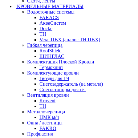
Скотч, ленты
КРОВЕЛЬНЫЕ МАТЕРИАЛЫ
Водосточные системы
FARACS
АкваСистем
Docke
ТН
Verat ПВХ (аналог ТН ПВХ)
Гибкая черепица
RoofShield
ШИНГЛАС
Комплектация Плоской Кровли
Термоклип
Комплектующие кровли
Гвозди для ГЧ
Снегозадержатель (на металл)
Снегостопоры для г/ч
Вентиляция кровли
Krovent
ТН
Металлочерепица
ЦМК м/ч
Окна / лестницы
FAKRO
Профнастил