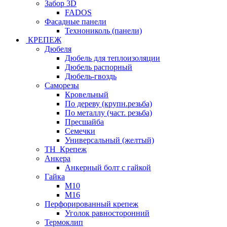
Забор 3D
FADOS
Фасадные панели
Технониколь (панели)
КРЕПЕЖ
Дюбеля
Дюбель для теплоизоляции
Дюбель распорный
Дюбель-гвоздь
Саморезы
Кровельный
По дереву (крупн.резьба)
По металлу (част. резьба)
Пресшайба
Семечки
Универсальный (желтый)
ТН_Крепеж
Анкера
Анкерный болт с гайкой
Гайка
М10
М16
Перфорированный крепеж
Уголок равносторонний
Термоклип