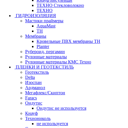
Кнауф инсулейшн
ТЕХНО Стекловолокно
ТЕХНО
ГИДРОИЗОЛЯЦИЯ
Мастики праймеры
AquaMast
ТН
Мембраны
Кровельные ПВХ мембраны ТН
Planter
Рубероид, пергамин
Рулонные материалы
Рулонные материалы КМС Техно
ПЛЕНКИ И ГЕОТЕКСТИЛЬ
Геотекстиль
Delta
Изоспан
Ардманол
Мегафлекс/Скиптон
Faracs
Ондутис
Ондутис не используется
Кнауф
Технониколь
не используется