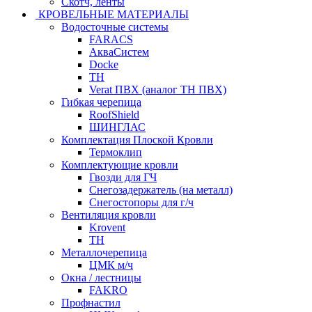
Скотч, ленты
КРОВЕЛЬНЫЕ МАТЕРИАЛЫ
Водосточные системы
FARACS
АкваСистем
Docke
ТН
Verat ПВХ (аналог ТН ПВХ)
Гибкая черепица
RoofShield
ШИНГЛАС
Комплектация Плоской Кровли
Термоклип
Комплектующие кровли
Гвозди для ГЧ
Снегозадержатель (на металл)
Снегостопоры для г/ч
Вентиляция кровли
Krovent
ТН
Металлочерепица
ЦМК м/ч
Окна / лестницы
FAKRO
Профнастил