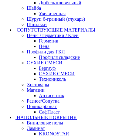
Дюбель кровельный
Шайба
Увеличенная
Шуруп 6-гранный (глухарь)
Шпильки
СОПУТСТВУЮЩИЕ МАТЕРИАЛЫ
Пены / Герметики / Клей
Герметик
Пена
Профили для ГКЛ
Профиля складские
СУХИЕ СМЕСИ
Бергауф
СУХИЕ СМЕСИ
Технониколь
Хозтовары
Магазин
Антисептик
Разное/Сопутка
Поликарбонат
СафПласт
НАПОЛЬНЫЕ ПОКРЫТИЯ
Виниловые полы
Ламинат
KRONOSTAR