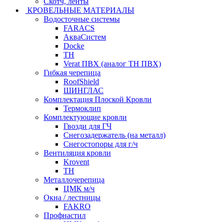
Скотч, ленты
КРОВЕЛЬНЫЕ МАТЕРИАЛЫ
Водосточные системы
FARACS
АкваСистем
Docke
ТН
Verat ПВХ (аналог ТН ПВХ)
Гибкая черепица
RoofShield
ШИНГЛАС
Комплектация Плоской Кровли
Термоклип
Комплектующие кровли
Гвозди для ГЧ
Снегозадержатель (на металл)
Снегостопоры для г/ч
Вентиляция кровли
Krovent
ТН
Металлочерепица
ЦМК м/ч
Окна / лестницы
FAKRO
Профнастил