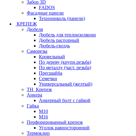
Забор 3D
FADOS
Фасадные панели
Технониколь (панели)
КРЕПЕЖ
Дюбеля
Дюбель для теплоизоляции
Дюбель распорный
Дюбель-гвоздь
Саморезы
Кровельный
По дереву (крупн.резьба)
По металлу (част. резьба)
Пресшайба
Семечки
Универсальный (желтый)
ТН_Крепеж
Анкера
Анкерный болт с гайкой
Гайка
М10
М16
Перфорированный крепеж
Уголок равносторонний
Термоклип