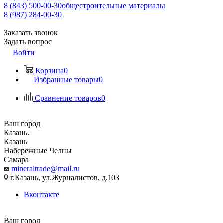
8 (843) 500-00-30
общестроительные материалы
8 (987) 284-00-30
Заказать звонок
Задать вопрос
Войти
Корзина
0
Избранные товары
0
Сравнение товаров
0
Ваш город
Казань
Казань
Набережные Челны
Самара
mineraltrade@mail.ru
г.Казань, ул.Журналистов, д.103
Вконтакте
Ваш город