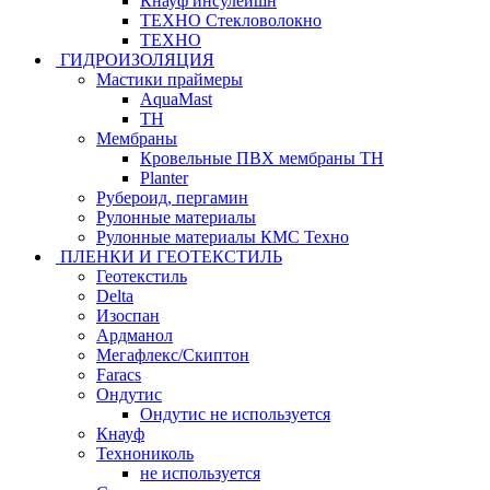
Кнауф инсулейшн
ТЕХНО Стекловолокно
ТЕХНО
ГИДРОИЗОЛЯЦИЯ
Мастики праймеры
AquaMast
ТН
Мембраны
Кровельные ПВХ мембраны ТН
Planter
Рубероид, пергамин
Рулонные материалы
Рулонные материалы КМС Техно
ПЛЕНКИ И ГЕОТЕКСТИЛЬ
Геотекстиль
Delta
Изоспан
Ардманол
Мегафлекс/Скиптон
Faracs
Ондутис
Ондутис не используется
Кнауф
Технониколь
не используется