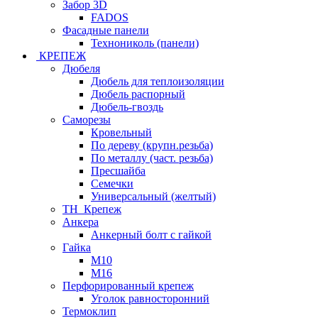
Забор 3D
FADOS
Фасадные панели
Технониколь (панели)
КРЕПЕЖ
Дюбеля
Дюбель для теплоизоляции
Дюбель распорный
Дюбель-гвоздь
Саморезы
Кровельный
По дереву (крупн.резьба)
По металлу (част. резьба)
Пресшайба
Семечки
Универсальный (желтый)
ТН_Крепеж
Анкера
Анкерный болт с гайкой
Гайка
М10
М16
Перфорированный крепеж
Уголок равносторонний
Термоклип