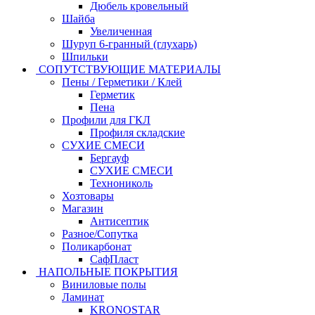
Дюбель кровельный
Шайба
Увеличенная
Шуруп 6-гранный (глухарь)
Шпильки
СОПУТСТВУЮЩИЕ МАТЕРИАЛЫ
Пены / Герметики / Клей
Герметик
Пена
Профили для ГКЛ
Профиля складские
СУХИЕ СМЕСИ
Бергауф
СУХИЕ СМЕСИ
Технониколь
Хозтовары
Магазин
Антисептик
Разное/Сопутка
Поликарбонат
СафПласт
НАПОЛЬНЫЕ ПОКРЫТИЯ
Виниловые полы
Ламинат
KRONOSTAR