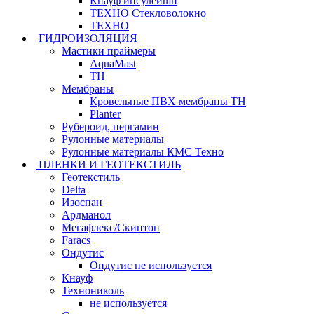
Кнауф инсулейшн
ТЕХНО Стекловолокно
ТЕХНО
ГИДРОИЗОЛЯЦИЯ
Мастики праймеры
AquaMast
ТН
Мембраны
Кровельные ПВХ мембраны ТН
Planter
Рубероид, пергамин
Рулонные материалы
Рулонные материалы КМС Техно
ПЛЕНКИ И ГЕОТЕКСТИЛЬ
Геотекстиль
Delta
Изоспан
Ардманол
Мегафлекс/Скиптон
Faracs
Ондутис
Ондутис не используется
Кнауф
Технониколь
не используется