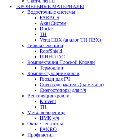
Скотч, ленты
КРОВЕЛЬНЫЕ МАТЕРИАЛЫ
Водосточные системы
FARACS
АкваСистем
Docke
ТН
Verat ПВХ (аналог ТН ПВХ)
Гибкая черепица
RoofShield
ШИНГЛАС
Комплектация Плоской Кровли
Термоклип
Комплектующие кровли
Гвозди для ГЧ
Снегозадержатель (на металл)
Снегостопоры для г/ч
Вентиляция кровли
Krovent
ТН
Металлочерепица
ЦМК м/ч
Окна / лестницы
FAKRO
Профнастил