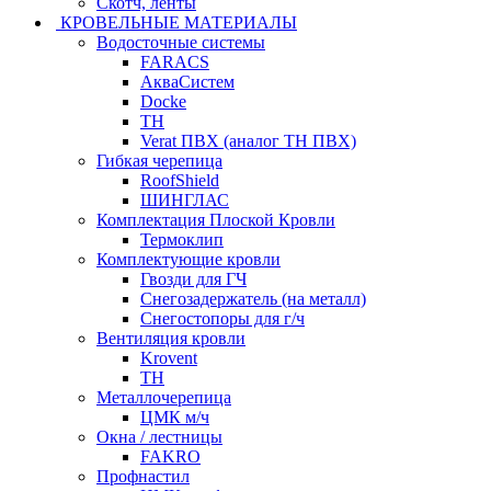
Скотч, ленты
КРОВЕЛЬНЫЕ МАТЕРИАЛЫ
Водосточные системы
FARACS
АкваСистем
Docke
ТН
Verat ПВХ (аналог ТН ПВХ)
Гибкая черепица
RoofShield
ШИНГЛАС
Комплектация Плоской Кровли
Термоклип
Комплектующие кровли
Гвозди для ГЧ
Снегозадержатель (на металл)
Снегостопоры для г/ч
Вентиляция кровли
Krovent
ТН
Металлочерепица
ЦМК м/ч
Окна / лестницы
FAKRO
Профнастил