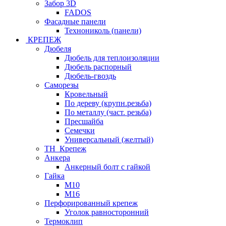
Забор 3D
FADOS
Фасадные панели
Технониколь (панели)
КРЕПЕЖ
Дюбеля
Дюбель для теплоизоляции
Дюбель распорный
Дюбель-гвоздь
Саморезы
Кровельный
По дереву (крупн.резьба)
По металлу (част. резьба)
Пресшайба
Семечки
Универсальный (желтый)
ТН_Крепеж
Анкера
Анкерный болт с гайкой
Гайка
М10
М16
Перфорированный крепеж
Уголок равносторонний
Термоклип