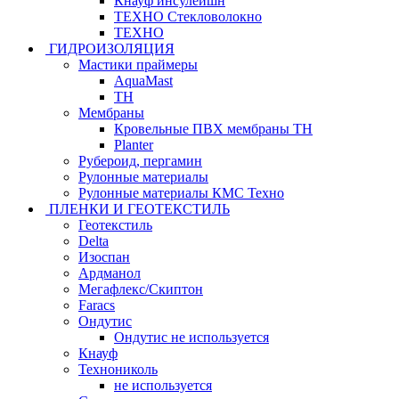
Кнауф инсулейшн
ТЕХНО Стекловолокно
ТЕХНО
ГИДРОИЗОЛЯЦИЯ
Мастики праймеры
AquaMast
ТН
Мембраны
Кровельные ПВХ мембраны ТН
Planter
Рубероид, пергамин
Рулонные материалы
Рулонные материалы КМС Техно
ПЛЕНКИ И ГЕОТЕКСТИЛЬ
Геотекстиль
Delta
Изоспан
Ардманол
Мегафлекс/Скиптон
Faracs
Ондутис
Ондутис не используется
Кнауф
Технониколь
не используется