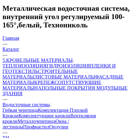
Металлическая водосточная система,
внутренний угол регулируемый 100-
165°,белый, Технониколь
Главная
—
Каталог
—
5.КРОВЕЛЬНЫЕ МАТЕРИАЛЫ
ТЕПЛОИЗОЛЯЦИЯ
ГИДРОИЗОЛЯЦИЯ
ПЛЕНКИ И
ГЕОТЕКСТИЛЬ
СТРОИТЕЛЬНЫЕ
МАТЕРИАЛЫ
ЛИСТОВЫЕ МАТЕРИАЛЫ
ФАСАДНЫЕ
МАТЕРИАЛЫ
КРЕПЕЖ
СОПУТСТВУЮЩИЕ
МАТЕРИАЛЫ
НАПОЛЬНЫЕ ПОКРЫТИЯ
МОДУЛЬНЫЕ
ЗДАНИЯ
—
Водосточные системы
Гибкая черепица
Комплектация Плоской
Кровли
Комплектующие кровли
Вентиляция
кровли
Металлочерепица
Окна /
лестницы
Профнастил
Ондулин
—
ТН