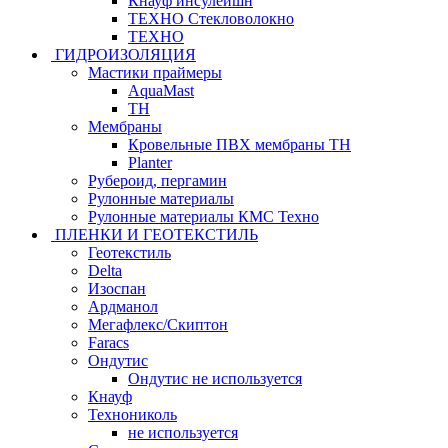
Кнауф инсулейшн
ТЕХНО Стекловолокно
ТЕХНО
ГИДРОИЗОЛЯЦИЯ
Мастики праймеры
AquaMast
ТН
Мембраны
Кровельные ПВХ мембраны ТН
Planter
Рубероид, пергамин
Рулонные материалы
Рулонные материалы КМС Техно
ПЛЕНКИ И ГЕОТЕКСТИЛЬ
Геотекстиль
Delta
Изоспан
Ардманол
Мегафлекс/Скиптон
Faracs
Ондутис
Ондутис не используется
Кнауф
Технониколь
не используется