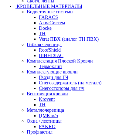
Скотч, ленты
КРОВЕЛЬНЫЕ МАТЕРИАЛЫ
Водосточные системы
FARACS
АкваСистем
Docke
ТН
Verat ПВХ (аналог ТН ПВХ)
Гибкая черепица
RoofShield
ШИНГЛАС
Комплектация Плоской Кровли
Термоклип
Комплектующие кровли
Гвозди для ГЧ
Снегозадержатель (на металл)
Снегостопоры для г/ч
Вентиляция кровли
Krovent
ТН
Металлочерепица
ЦМК м/ч
Окна / лестницы
FAKRO
Профнастил