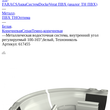
FARACS
АкваСистем
Docke
Verat ПВХ (аналог ТН ПВХ)
—
Металл
ПВХ ТН
Оптима
—
Белая
Коричневая
Серая
Темно-коричневая
—
Металлическая водосточная система, внутренний угол
регулируемый 100-165°,белый, Технониколь
Артикул:
617455