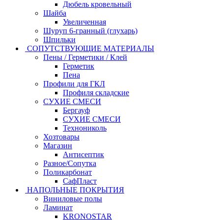
Дюбель кровельный
Шайба
Увеличенная
Шуруп 6-гранный (глухарь)
Шпильки
СОПУТСТВУЮЩИЕ МАТЕРИАЛЫ
Пены / Герметики / Клей
Герметик
Пена
Профили для ГКЛ
Профиля складские
СУХИЕ СМЕСИ
Бергауф
СУХИЕ СМЕСИ
Технониколь
Хозтовары
Магазин
Антисептик
Разное/Сопутка
Поликарбонат
СафПласт
НАПОЛЬНЫЕ ПОКРЫТИЯ
Виниловые полы
Ламинат
KRONOSTAR