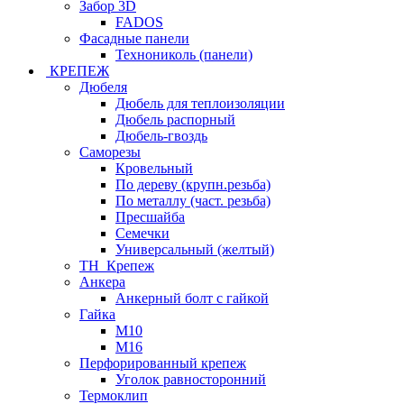
Забор 3D
FADOS
Фасадные панели
Технониколь (панели)
КРЕПЕЖ
Дюбеля
Дюбель для теплоизоляции
Дюбель распорный
Дюбель-гвоздь
Саморезы
Кровельный
По дереву (крупн.резьба)
По металлу (част. резьба)
Пресшайба
Семечки
Универсальный (желтый)
ТН_Крепеж
Анкера
Анкерный болт с гайкой
Гайка
М10
М16
Перфорированный крепеж
Уголок равносторонний
Термоклип