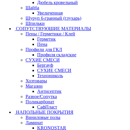
Дюбель кровельный
Шайба
Увеличенная
Шуруп 6-гранный (глухарь)
Шпильки
СОПУТСТВУЮЩИЕ МАТЕРИАЛЫ
Пены / Герметики / Клей
Герметик
Пена
Профили для ГКЛ
Профиля складские
СУХИЕ СМЕСИ
Бергауф
СУХИЕ СМЕСИ
Технониколь
Хозтовары
Магазин
Антисептик
Разное/Сопутка
Поликарбонат
СафПласт
НАПОЛЬНЫЕ ПОКРЫТИЯ
Виниловые полы
Ламинат
KRONOSTAR