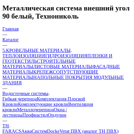
Металлическая система внешний угол
90 белый, Технониколь
Главная
—
Каталог
—
5.КРОВЕЛЬНЫЕ МАТЕРИАЛЫ
ТЕПЛОИЗОЛЯЦИЯ
ГИДРОИЗОЛЯЦИЯ
ПЛЕНКИ И
ГЕОТЕКСТИЛЬ
СТРОИТЕЛЬНЫЕ
МАТЕРИАЛЫ
ЛИСТОВЫЕ МАТЕРИАЛЫ
ФАСАДНЫЕ
МАТЕРИАЛЫ
КРЕПЕЖ
СОПУТСТВУЮЩИЕ
МАТЕРИАЛЫ
НАПОЛЬНЫЕ ПОКРЫТИЯ
МОДУЛЬНЫЕ
ЗДАНИЯ
—
Водосточные системы
Гибкая черепица
Комплектация Плоской
Кровли
Комплектующие кровли
Вентиляция
кровли
Металлочерепица
Окна /
лестницы
Профнастил
Ондулин
—
ТН
FARACS
АкваСистем
Docke
Verat ПВХ (аналог ТН ПВХ)