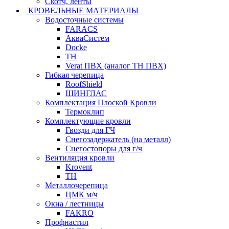
Скотч, ленты
КРОВЕЛЬНЫЕ МАТЕРИАЛЫ
Водосточные системы
FARACS
АкваСистем
Docke
ТН
Verat ПВХ (аналог ТН ПВХ)
Гибкая черепица
RoofShield
ШИНГЛАС
Комплектация Плоской Кровли
Термоклип
Комплектующие кровли
Гвозди для ГЧ
Снегозадержатель (на металл)
Снегостопоры для г/ч
Вентиляция кровли
Krovent
ТН
Металлочерепица
ЦМК м/ч
Окна / лестницы
FAKRO
Профнастил