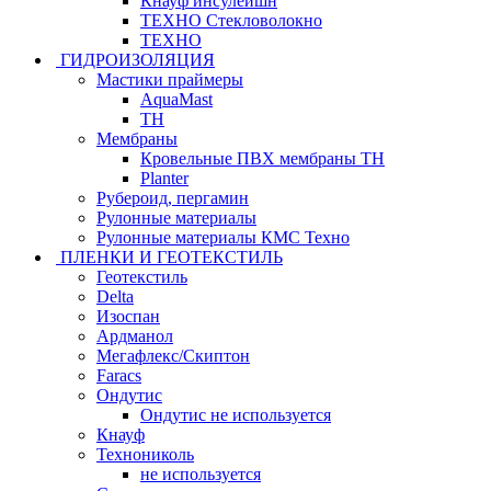
Кнауф инсулейшн
ТЕХНО Стекловолокно
ТЕХНО
ГИДРОИЗОЛЯЦИЯ
Мастики праймеры
AquaMast
ТН
Мембраны
Кровельные ПВХ мембраны ТН
Planter
Рубероид, пергамин
Рулонные материалы
Рулонные материалы КМС Техно
ПЛЕНКИ И ГЕОТЕКСТИЛЬ
Геотекстиль
Delta
Изоспан
Ардманол
Мегафлекс/Скиптон
Faracs
Ондутис
Ондутис не используется
Кнауф
Технониколь
не используется