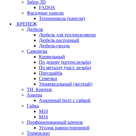
Забор 3D
FADOS
Фасадные панели
Технониколь (панели)
КРЕПЕЖ
Дюбеля
Дюбель для теплоизоляции
Дюбель распорный
Дюбель-гвоздь
Саморезы
Кровельный
По дереву (крупн.резьба)
По металлу (част. резьба)
Пресшайба
Семечки
Универсальный (желтый)
ТН_Крепеж
Анкера
Анкерный болт с гайкой
Гайка
М10
М16
Перфорированный крепеж
Уголок равносторонний
Термоклип