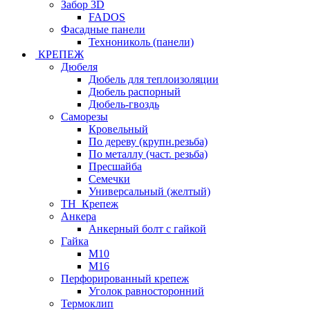
Забор 3D
FADOS
Фасадные панели
Технониколь (панели)
КРЕПЕЖ
Дюбеля
Дюбель для теплоизоляции
Дюбель распорный
Дюбель-гвоздь
Саморезы
Кровельный
По дереву (крупн.резьба)
По металлу (част. резьба)
Пресшайба
Семечки
Универсальный (желтый)
ТН_Крепеж
Анкера
Анкерный болт с гайкой
Гайка
М10
М16
Перфорированный крепеж
Уголок равносторонний
Термоклип