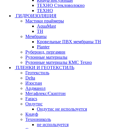
Кнауф инсулейшн
ТЕХНО Стекловолокно
ТЕХНО
ГИДРОИЗОЛЯЦИЯ
Мастики праймеры
AquaMast
ТН
Мембраны
Кровельные ПВХ мембраны ТН
Planter
Рубероид, пергамин
Рулонные материалы
Рулонные материалы КМС Техно
ПЛЕНКИ И ГЕОТЕКСТИЛЬ
Геотекстиль
Delta
Изоспан
Ардманол
Мегафлекс/Скиптон
Faracs
Ондутис
Ондутис не используется
Кнауф
Технониколь
не используется