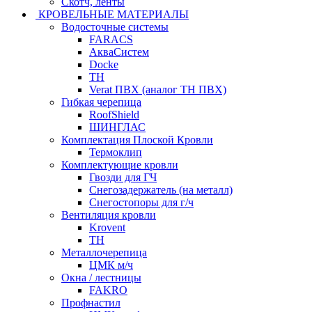
Скотч, ленты
КРОВЕЛЬНЫЕ МАТЕРИАЛЫ
Водосточные системы
FARACS
АкваСистем
Docke
ТН
Verat ПВХ (аналог ТН ПВХ)
Гибкая черепица
RoofShield
ШИНГЛАС
Комплектация Плоской Кровли
Термоклип
Комплектующие кровли
Гвозди для ГЧ
Снегозадержатель (на металл)
Снегостопоры для г/ч
Вентиляция кровли
Krovent
ТН
Металлочерепица
ЦМК м/ч
Окна / лестницы
FAKRO
Профнастил