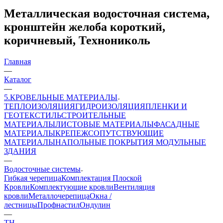
Металлическая водосточная система,
кронштейн желоба короткий,
коричневый, Технониколь
Главная
—
Каталог
—
5.КРОВЕЛЬНЫЕ МАТЕРИАЛЫ
ТЕПЛОИЗОЛЯЦИЯ
ГИДРОИЗОЛЯЦИЯ
ПЛЕНКИ И
ГЕОТЕКСТИЛЬ
СТРОИТЕЛЬНЫЕ
МАТЕРИАЛЫ
ЛИСТОВЫЕ МАТЕРИАЛЫ
ФАСАДНЫЕ
МАТЕРИАЛЫ
КРЕПЕЖ
СОПУТСТВУЮЩИЕ
МАТЕРИАЛЫ
НАПОЛЬНЫЕ ПОКРЫТИЯ
МОДУЛЬНЫЕ
ЗДАНИЯ
—
Водосточные системы
Гибкая черепица
Комплектация Плоской
Кровли
Комплектующие кровли
Вентиляция
кровли
Металлочерепица
Окна /
лестницы
Профнастил
Ондулин
—
ТН