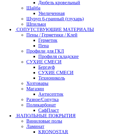
Дюбель кровельный
Шайба
Увеличенная
Шуруп 6-гранный (глухарь)
Шпильки
СОПУТСТВУЮЩИЕ МАТЕРИАЛЫ
Пены / Герметики / Клей
Герметик
Пена
Профили для ГКЛ
Профиля складские
СУХИЕ СМЕСИ
Бергауф
СУХИЕ СМЕСИ
Технониколь
Хозтовары
Магазин
Антисептик
Разное/Сопутка
Поликарбонат
СафПласт
НАПОЛЬНЫЕ ПОКРЫТИЯ
Виниловые полы
Ламинат
KRONOSTAR