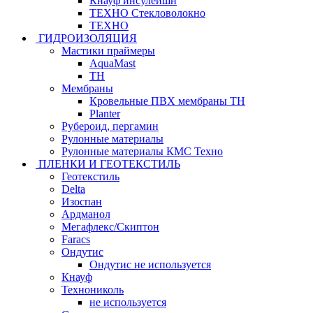
Кнауф инсулейшн
ТЕХНО Стекловолокно
ТЕХНО
ГИДРОИЗОЛЯЦИЯ
Мастики праймеры
AquaMast
ТН
Мембраны
Кровельные ПВХ мембраны ТН
Planter
Рубероид, пергамин
Рулонные материалы
Рулонные материалы КМС Техно
ПЛЕНКИ И ГЕОТЕКСТИЛЬ
Геотекстиль
Delta
Изоспан
Ардманол
Мегафлекс/Скиптон
Faracs
Ондутис
Ондутис не используется
Кнауф
Технониколь
не используется