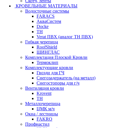
Скотч, ленты
КРОВЕЛЬНЫЕ МАТЕРИАЛЫ
Водосточные системы
FARACS
АкваСистем
Docke
ТН
Verat ПВХ (аналог ТН ПВХ)
Гибкая черепица
RoofShield
ШИНГЛАС
Комплектация Плоской Кровли
Термоклип
Комплектующие кровли
Гвозди для ГЧ
Снегозадержатель (на металл)
Снегостопоры для г/ч
Вентиляция кровли
Krovent
ТН
Металлочерепица
ЦМК м/ч
Окна / лестницы
FAKRO
Профнастил