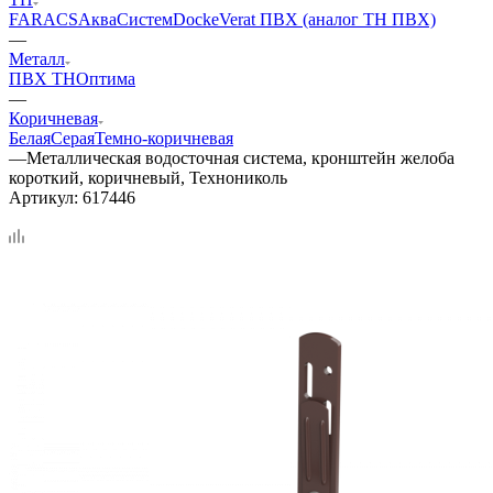
FARACS
АкваСистем
Docke
Verat ПВХ (аналог ТН ПВХ)
—
Металл
ПВХ ТН
Оптима
—
Коричневая
Белая
Серая
Темно-коричневая
—
Металлическая водосточная система, кронштейн желоба
короткий, коричневый, Технониколь
Артикул:
617446