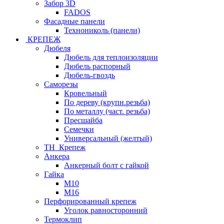
Забор 3D
FADOS
Фасадные панели
Технониколь (панели)
КРЕПЕЖ
Дюбеля
Дюбель для теплоизоляции
Дюбель распорный
Дюбель-гвоздь
Саморезы
Кровельный
По дереву (крупн.резьба)
По металлу (част. резьба)
Пресшайба
Семечки
Универсальный (желтый)
ТН_Крепеж
Анкера
Анкерный болт с гайкой
Гайка
М10
М16
Перфорированный крепеж
Уголок равносторонний
Термоклип