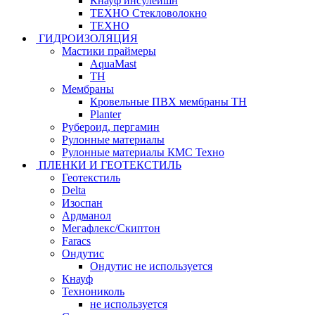
Кнауф инсулейшн
ТЕХНО Стекловолокно
ТЕХНО
ГИДРОИЗОЛЯЦИЯ
Мастики праймеры
AquaMast
ТН
Мембраны
Кровельные ПВХ мембраны ТН
Planter
Рубероид, пергамин
Рулонные материалы
Рулонные материалы КМС Техно
ПЛЕНКИ И ГЕОТЕКСТИЛЬ
Геотекстиль
Delta
Изоспан
Ардманол
Мегафлекс/Скиптон
Faracs
Ондутис
Ондутис не используется
Кнауф
Технониколь
не используется