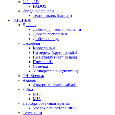
Забор 3D
FADOS
Фасадные панели
Технониколь (панели)
КРЕПЕЖ
Дюбеля
Дюбель для теплоизоляции
Дюбель распорный
Дюбель-гвоздь
Саморезы
Кровельный
По дереву (крупн.резьба)
По металлу (част. резьба)
Пресшайба
Семечки
Универсальный (желтый)
ТН_Крепеж
Анкера
Анкерный болт с гайкой
Гайка
М10
М16
Перфорированный крепеж
Уголок равносторонний
Термоклип