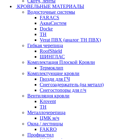
Скотч, ленты
КРОВЕЛЬНЫЕ МАТЕРИАЛЫ
Водосточные системы
FARACS
АкваСистем
Docke
ТН
Verat ПВХ (аналог ТН ПВХ)
Гибкая черепица
RoofShield
ШИНГЛАС
Комплектация Плоской Кровли
Термоклип
Комплектующие кровли
Гвозди для ГЧ
Снегозадержатель (на металл)
Снегостопоры для г/ч
Вентиляция кровли
Krovent
ТН
Металлочерепица
ЦМК м/ч
Окна / лестницы
FAKRO
Профнастил