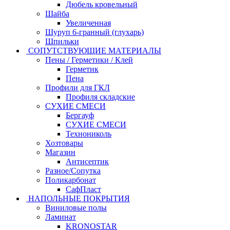
Дюбель кровельный
Шайба
Увеличенная
Шуруп 6-гранный (глухарь)
Шпильки
СОПУТСТВУЮЩИЕ МАТЕРИАЛЫ
Пены / Герметики / Клей
Герметик
Пена
Профили для ГКЛ
Профиля складские
СУХИЕ СМЕСИ
Бергауф
СУХИЕ СМЕСИ
Технониколь
Хозтовары
Магазин
Антисептик
Разное/Сопутка
Поликарбонат
СафПласт
НАПОЛЬНЫЕ ПОКРЫТИЯ
Виниловые полы
Ламинат
KRONOSTAR