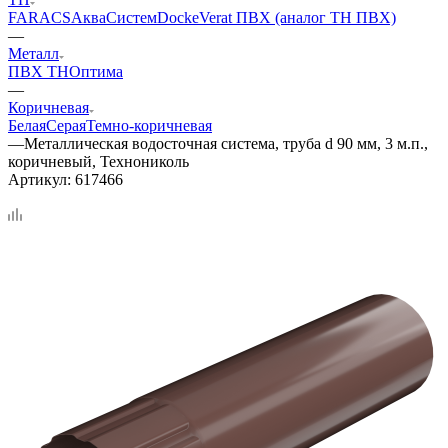
FARACS
АкваСистем
Docke
Verat ПВХ (аналог ТН ПВХ)
—
Металл
ПВХ ТН
Оптима
—
Коричневая
Белая
Серая
Темно-коричневая
—
Металлическая водосточная система, труба d 90 мм, 3 м.п.,
коричневый, Технониколь
Артикул:
617466