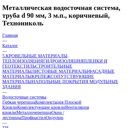
Металлическая водосточная система,
труба d 90 мм, 3 м.п., коричневый,
Технониколь
Главная
—
Каталог
—
5.КРОВЕЛЬНЫЕ МАТЕРИАЛЫ
ТЕПЛОИЗОЛЯЦИЯ
ГИДРОИЗОЛЯЦИЯ
ПЛЕНКИ И
ГЕОТЕКСТИЛЬ
СТРОИТЕЛЬНЫЕ
МАТЕРИАЛЫ
ЛИСТОВЫЕ МАТЕРИАЛЫ
ФАСАДНЫЕ
МАТЕРИАЛЫ
КРЕПЕЖ
СОПУТСТВУЮЩИЕ
МАТЕРИАЛЫ
НАПОЛЬНЫЕ ПОКРЫТИЯ
МОДУЛЬНЫЕ
ЗДАНИЯ
—
Водосточные системы
Гибкая черепица
Комплектация Плоской
Кровли
Комплектующие кровли
Вентиляция
кровли
Металлочерепица
Окна /
лестницы
Профнастил
Ондулин
—
ТН