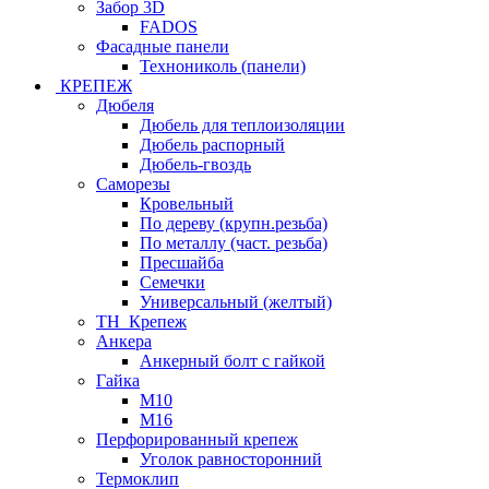
Забор 3D
FADOS
Фасадные панели
Технониколь (панели)
КРЕПЕЖ
Дюбеля
Дюбель для теплоизоляции
Дюбель распорный
Дюбель-гвоздь
Саморезы
Кровельный
По дереву (крупн.резьба)
По металлу (част. резьба)
Пресшайба
Семечки
Универсальный (желтый)
ТН_Крепеж
Анкера
Анкерный болт с гайкой
Гайка
М10
М16
Перфорированный крепеж
Уголок равносторонний
Термоклип