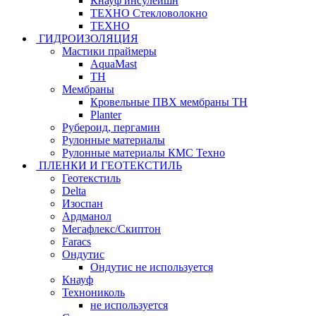
Кнауф инсулейшн
ТЕХНО Стекловолокно
ТЕХНО
ГИДРОИЗОЛЯЦИЯ
Мастики праймеры
AquaMast
ТН
Мембраны
Кровельные ПВХ мембраны ТН
Planter
Рубероид, пергамин
Рулонные материалы
Рулонные материалы КМС Техно
ПЛЕНКИ И ГЕОТЕКСТИЛЬ
Геотекстиль
Delta
Изоспан
Ардманол
Мегафлекс/Скиптон
Faracs
Ондутис
Ондутис не используется
Кнауф
Технониколь
не используется