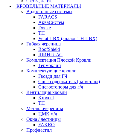
Скотч, ленты
КРОВЕЛЬНЫЕ МАТЕРИАЛЫ
Водосточные системы
FARACS
АкваСистем
Docke
ТН
Verat ПВХ (аналог ТН ПВХ)
Гибкая черепица
RoofShield
ШИНГЛАС
Комплектация Плоской Кровли
Термоклип
Комплектующие кровли
Гвозди для ГЧ
Снегозадержатель (на металл)
Снегостопоры для г/ч
Вентиляция кровли
Krovent
ТН
Металлочерепица
ЦМК м/ч
Окна / лестницы
FAKRO
Профнастил