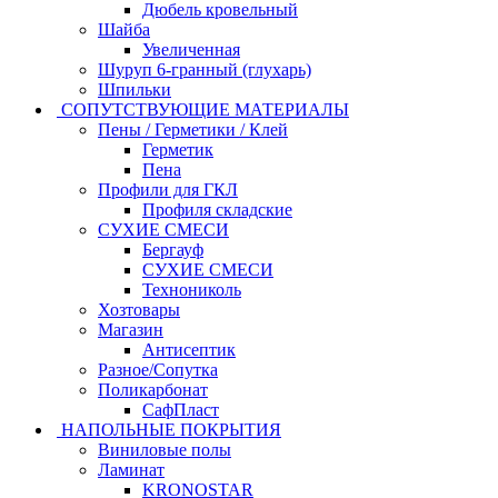
Дюбель кровельный
Шайба
Увеличенная
Шуруп 6-гранный (глухарь)
Шпильки
СОПУТСТВУЮЩИЕ МАТЕРИАЛЫ
Пены / Герметики / Клей
Герметик
Пена
Профили для ГКЛ
Профиля складские
СУХИЕ СМЕСИ
Бергауф
СУХИЕ СМЕСИ
Технониколь
Хозтовары
Магазин
Антисептик
Разное/Сопутка
Поликарбонат
СафПласт
НАПОЛЬНЫЕ ПОКРЫТИЯ
Виниловые полы
Ламинат
KRONOSTAR