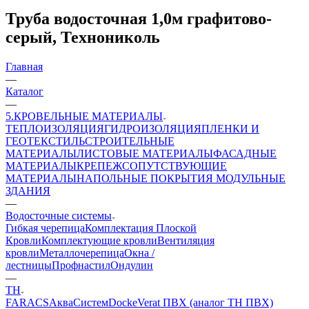
Труба водосточная 1,0м графитово-
серый, Технониколь
Главная
—
Каталог
—
5.КРОВЕЛЬНЫЕ МАТЕРИАЛЫ
ТЕПЛОИЗОЛЯЦИЯ
ГИДРОИЗОЛЯЦИЯ
ПЛЕНКИ И
ГЕОТЕКСТИЛЬ
СТРОИТЕЛЬНЫЕ
МАТЕРИАЛЫ
ЛИСТОВЫЕ МАТЕРИАЛЫ
ФАСАДНЫЕ
МАТЕРИАЛЫ
КРЕПЕЖ
СОПУТСТВУЮЩИЕ
МАТЕРИАЛЫ
НАПОЛЬНЫЕ ПОКРЫТИЯ
МОДУЛЬНЫЕ
ЗДАНИЯ
—
Водосточные системы
Гибкая черепица
Комплектация Плоской
Кровли
Комплектующие кровли
Вентиляция
кровли
Металлочерепица
Окна /
лестницы
Профнастил
Ондулин
—
ТН
FARACS
АкваСистем
Docke
Verat ПВХ (аналог ТН ПВХ)