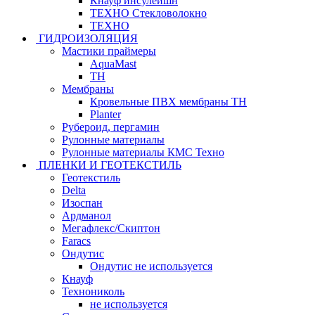
Кнауф инсулейшн
ТЕХНО Стекловолокно
ТЕХНО
ГИДРОИЗОЛЯЦИЯ
Мастики праймеры
AquaMast
ТН
Мембраны
Кровельные ПВХ мембраны ТН
Planter
Рубероид, пергамин
Рулонные материалы
Рулонные материалы КМС Техно
ПЛЕНКИ И ГЕОТЕКСТИЛЬ
Геотекстиль
Delta
Изоспан
Ардманол
Мегафлекс/Скиптон
Faracs
Ондутис
Ондутис не используется
Кнауф
Технониколь
не используется