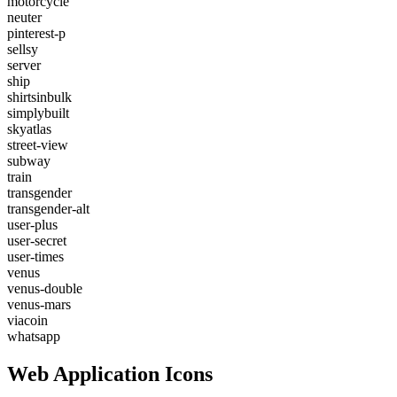
motorcycle
neuter
pinterest-p
sellsy
server
ship
shirtsinbulk
simplybuilt
skyatlas
street-view
subway
train
transgender
transgender-alt
user-plus
user-secret
user-times
venus
venus-double
venus-mars
viacoin
whatsapp
Web Application Icons