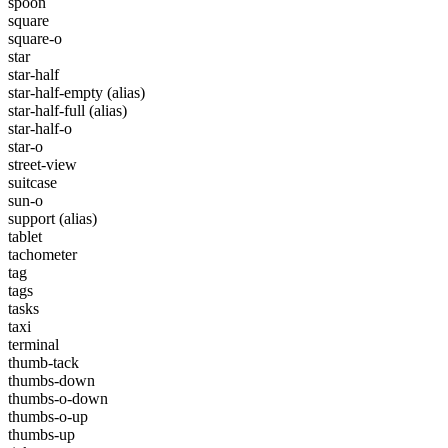
spoon
square
square-o
star
star-half
star-half-empty
(alias)
star-half-full
(alias)
star-half-o
star-o
street-view
suitcase
sun-o
support
(alias)
tablet
tachometer
tag
tags
tasks
taxi
terminal
thumb-tack
thumbs-down
thumbs-o-down
thumbs-o-up
thumbs-up