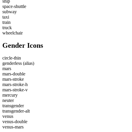
ship
space-shuttle
subway
taxi
train
truck
wheelchair
Gender Icons
circle-thin
genderless
(alias)
mars
mars-double
mars-stroke
mars-stroke-h
mars-stroke-v
mercury
neuter
transgender
transgender-alt
venus
venus-double
venus-mars