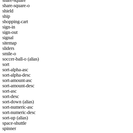
share-square
share-square-o
shield
ship
shopping-cart
sign-in
sign-out
signal
sitemap
sliders
smile-o
soccer-ball-o
(alias)
sort
sort-alpha-asc
sort-alpha-desc
sort-amount-asc
sort-amount-desc
sort-asc
sort-desc
sort-down
(alias)
sort-numeric-asc
sort-numeric-desc
sort-up
(alias)
space-shuttle
spinner