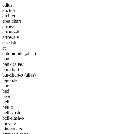
adjust
anchor
archive
area-chart
arrows
arrows-h
arrows-v
asterisk
at
automobile
(alias)
ban
bank
(alias)
bar-chart
bar-chart-o
(alias)
barcode
bars
bed
beer
bell
bell-o
bell-slash
bell-slash-o
bicycle
binoculars