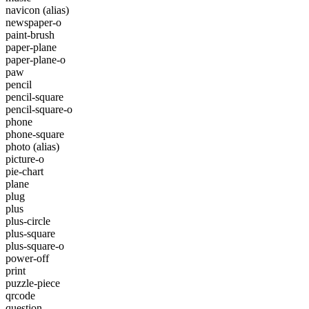
navicon
(alias)
newspaper-o
paint-brush
paper-plane
paper-plane-o
paw
pencil
pencil-square
pencil-square-o
phone
phone-square
photo
(alias)
picture-o
pie-chart
plane
plug
plus
plus-circle
plus-square
plus-square-o
power-off
print
puzzle-piece
qrcode
question