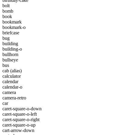
birthday-cake
bolt
bomb
book
bookmark
bookmark-o
briefcase
bug
building
building-o
bullhorn
bullseye
bus
cab
(alias)
calculator
calendar
calendar-o
camera
camera-retro
car
caret-square-o-down
caret-square-o-left
caret-square-o-right
caret-square-o-up
cart-arrow-down