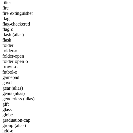
filter
fire
fire-extinguisher
flag
flag-checkered
flag-o
flash
(alias)
flask
folder
folder-o
folder-open
folder-open-o
frown-o
futbol-o
gamepad
gavel
gear
(alias)
gears
(alias)
genderless
(alias)
gift
glass
globe
graduation-cap
group
(alias)
hdd-o