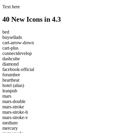
Text here
40 New Icons in 4.3
bed
buysellads
cart-arrow-down
cart-plus
connectdevelop
dashcube
diamond
facebook-official
forumbee
heartbeat
hotel
(alias)
leanpub
mars
mars-double
mars-stroke
mars-stroke-h
mars-stroke-v
medium
mercury