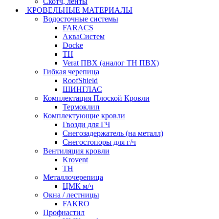
Скотч, ленты
КРОВЕЛЬНЫЕ МАТЕРИАЛЫ
Водосточные системы
FARACS
АкваСистем
Docke
ТН
Verat ПВХ (аналог ТН ПВХ)
Гибкая черепица
RoofShield
ШИНГЛАС
Комплектация Плоской Кровли
Термоклип
Комплектующие кровли
Гвозди для ГЧ
Снегозадержатель (на металл)
Снегостопоры для г/ч
Вентиляция кровли
Krovent
ТН
Металлочерепица
ЦМК м/ч
Окна / лестницы
FAKRO
Профнастил