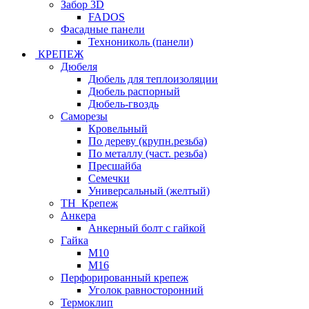
Забор 3D
FADOS
Фасадные панели
Технониколь (панели)
КРЕПЕЖ
Дюбеля
Дюбель для теплоизоляции
Дюбель распорный
Дюбель-гвоздь
Саморезы
Кровельный
По дереву (крупн.резьба)
По металлу (част. резьба)
Пресшайба
Семечки
Универсальный (желтый)
ТН_Крепеж
Анкера
Анкерный болт с гайкой
Гайка
М10
М16
Перфорированный крепеж
Уголок равносторонний
Термоклип