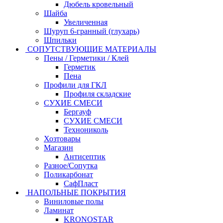
Дюбель кровельный
Шайба
Увеличенная
Шуруп 6-гранный (глухарь)
Шпильки
СОПУТСТВУЮЩИЕ МАТЕРИАЛЫ
Пены / Герметики / Клей
Герметик
Пена
Профили для ГКЛ
Профиля складские
СУХИЕ СМЕСИ
Бергауф
СУХИЕ СМЕСИ
Технониколь
Хозтовары
Магазин
Антисептик
Разное/Сопутка
Поликарбонат
СафПласт
НАПОЛЬНЫЕ ПОКРЫТИЯ
Виниловые полы
Ламинат
KRONOSTAR