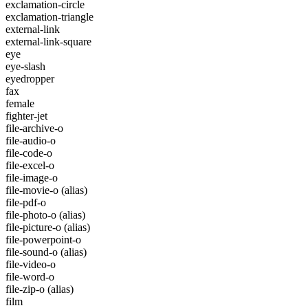
exclamation-circle
exclamation-triangle
external-link
external-link-square
eye
eye-slash
eyedropper
fax
female
fighter-jet
file-archive-o
file-audio-o
file-code-o
file-excel-o
file-image-o
file-movie-o
(alias)
file-pdf-o
file-photo-o
(alias)
file-picture-o
(alias)
file-powerpoint-o
file-sound-o
(alias)
file-video-o
file-word-o
file-zip-o
(alias)
film