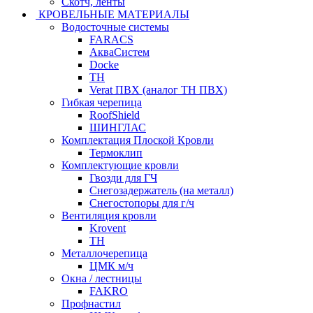
Скотч, ленты
КРОВЕЛЬНЫЕ МАТЕРИАЛЫ
Водосточные системы
FARACS
АкваСистем
Docke
ТН
Verat ПВХ (аналог ТН ПВХ)
Гибкая черепица
RoofShield
ШИНГЛАС
Комплектация Плоской Кровли
Термоклип
Комплектующие кровли
Гвозди для ГЧ
Снегозадержатель (на металл)
Снегостопоры для г/ч
Вентиляция кровли
Krovent
ТН
Металлочерепица
ЦМК м/ч
Окна / лестницы
FAKRO
Профнастил