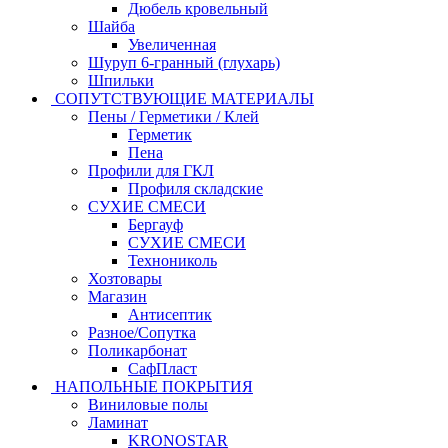
Дюбель кровельный
Шайба
Увеличенная
Шуруп 6-гранный (глухарь)
Шпильки
СОПУТСТВУЮЩИЕ МАТЕРИАЛЫ
Пены / Герметики / Клей
Герметик
Пена
Профили для ГКЛ
Профиля складские
СУХИЕ СМЕСИ
Бергауф
СУХИЕ СМЕСИ
Технониколь
Хозтовары
Магазин
Антисептик
Разное/Сопутка
Поликарбонат
СафПласт
НАПОЛЬНЫЕ ПОКРЫТИЯ
Виниловые полы
Ламинат
KRONOSTAR