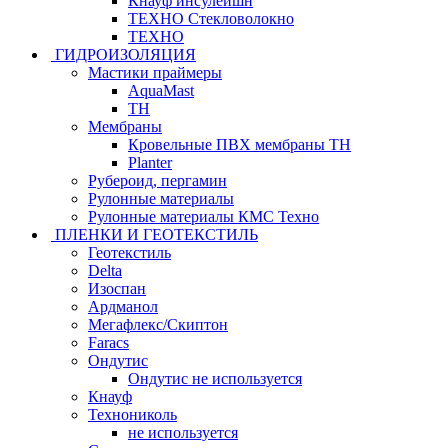
Кнауф инсулейшн
ТЕХНО Стекловолокно
ТЕХНО
ГИДРОИЗОЛЯЦИЯ
Мастики праймеры
AquaMast
ТН
Мембраны
Кровельные ПВХ мембраны ТН
Planter
Рубероид, пергамин
Рулонные материалы
Рулонные материалы КМС Техно
ПЛЕНКИ И ГЕОТЕКСТИЛЬ
Геотекстиль
Delta
Изоспан
Ардманол
Мегафлекс/Скиптон
Faracs
Ондутис
Ондутис не используется
Кнауф
Технониколь
не используется