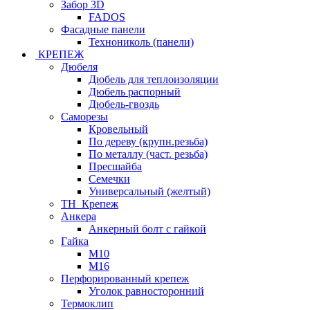
Забор 3D
FADOS
Фасадные панели
Технониколь (панели)
КРЕПЕЖ
Дюбеля
Дюбель для теплоизоляции
Дюбель распорный
Дюбель-гвоздь
Саморезы
Кровельный
По дереву (крупн.резьба)
По металлу (част. резьба)
Пресшайба
Семечки
Универсальный (желтый)
ТН_Крепеж
Анкера
Анкерный болт с гайкой
Гайка
М10
М16
Перфорированный крепеж
Уголок равносторонний
Термоклип