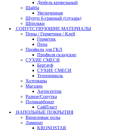
Дюбель кровельный
Шайба
Увеличенная
Шуруп 6-гранный (глухарь)
Шпильки
СОПУТСТВУЮЩИЕ МАТЕРИАЛЫ
Пены / Герметики / Клей
Герметик
Пена
Профили для ГКЛ
Профиля складские
СУХИЕ СМЕСИ
Бергауф
СУХИЕ СМЕСИ
Технониколь
Хозтовары
Магазин
Антисептик
Разное/Сопутка
Поликарбонат
СафПласт
НАПОЛЬНЫЕ ПОКРЫТИЯ
Виниловые полы
Ламинат
KRONOSTAR