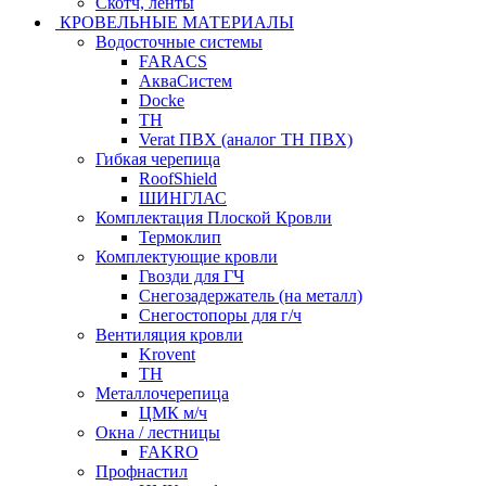
Скотч, ленты
КРОВЕЛЬНЫЕ МАТЕРИАЛЫ
Водосточные системы
FARACS
АкваСистем
Docke
ТН
Verat ПВХ (аналог ТН ПВХ)
Гибкая черепица
RoofShield
ШИНГЛАС
Комплектация Плоской Кровли
Термоклип
Комплектующие кровли
Гвозди для ГЧ
Снегозадержатель (на металл)
Снегостопоры для г/ч
Вентиляция кровли
Krovent
ТН
Металлочерепица
ЦМК м/ч
Окна / лестницы
FAKRO
Профнастил