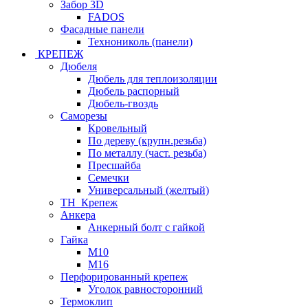
Забор 3D
FADOS
Фасадные панели
Технониколь (панели)
КРЕПЕЖ
Дюбеля
Дюбель для теплоизоляции
Дюбель распорный
Дюбель-гвоздь
Саморезы
Кровельный
По дереву (крупн.резьба)
По металлу (част. резьба)
Пресшайба
Семечки
Универсальный (желтый)
ТН_Крепеж
Анкера
Анкерный болт с гайкой
Гайка
М10
М16
Перфорированный крепеж
Уголок равносторонний
Термоклип