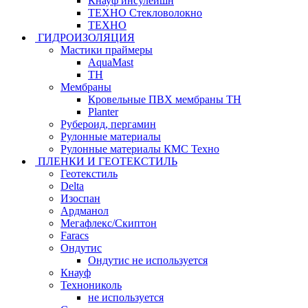
Кнауф инсулейшн
ТЕХНО Стекловолокно
ТЕХНО
ГИДРОИЗОЛЯЦИЯ
Мастики праймеры
AquaMast
ТН
Мембраны
Кровельные ПВХ мембраны ТН
Planter
Рубероид, пергамин
Рулонные материалы
Рулонные материалы КМС Техно
ПЛЕНКИ И ГЕОТЕКСТИЛЬ
Геотекстиль
Delta
Изоспан
Ардманол
Мегафлекс/Скиптон
Faracs
Ондутис
Ондутис не используется
Кнауф
Технониколь
не используется