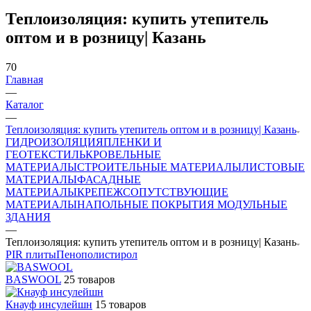
Теплоизоляция: купить утепитель
оптом и в розницу| Казань
70
Главная
—
Каталог
—
Теплоизоляция: купить утепитель оптом и в розницу| Казань
ГИДРОИЗОЛЯЦИЯ
ПЛЕНКИ И
ГЕОТЕКСТИЛЬ
КРОВЕЛЬНЫЕ
МАТЕРИАЛЫ
СТРОИТЕЛЬНЫЕ МАТЕРИАЛЫ
ЛИСТОВЫЕ
МАТЕРИАЛЫ
ФАСАДНЫЕ
МАТЕРИАЛЫ
КРЕПЕЖ
СОПУТСТВУЮЩИЕ
МАТЕРИАЛЫ
НАПОЛЬНЫЕ ПОКРЫТИЯ
МОДУЛЬНЫЕ
ЗДАНИЯ
—
Теплоизоляция: купить утепитель оптом и в розницу| Казань
PIR плиты
Пенополистирол
BASWOOL
25 товаров
Кнауф инсулейшн
15 товаров