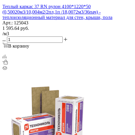
Теплый каркас 37 RN рулон 4100*1220*50
(0,50020м3/10,004м2/2пл,1п /18,0072м3/36пач) -
теплоизоляционный материал для стен, крыши, пола
Арт.: 125043
1 595.64
руб.
/м3
В корзину